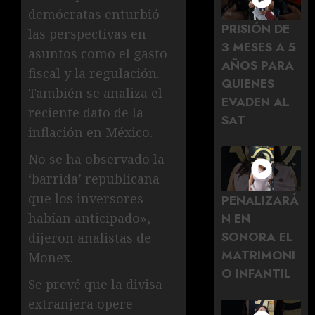
demócratas enturbió
PRISIÓN DE
las perspectivas en
3 MESES A 5
asuntos como el gasto
AÑOS PARA
fiscal y la regulación.
QUIENES
También se analiza el
EVADEN AL
reciente dato de la
SAT
inflación en México.
No se ha observado la
‘barrida’ republicana
que los inversores
PENALIZARÁ
N EN
habían anticipado»,
SONORA EL
dijeron analistas de
MATRIMONI
Monex.
O INFANTIL
Se prevé que la divisa
extranjera opere