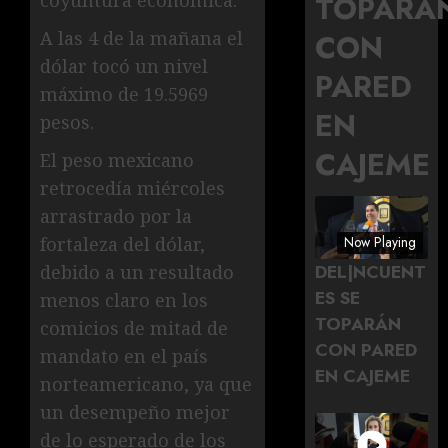
TOPARÁ
coyuntura económica.
CON
A las 4 de la mañana el
dólar tocó un nivel
PARED
máximo de 19.5969
EN
pesos.
CAJEME
El peso mexicano
retrocedía miércoles
arrastrado por la
Now Playing
fortaleza del dólar,
DEL|NCUENT
debido a un resultado
ES SE
menos claro en los
TOPARÁN
comicios de mitad de
CON PARED
mandato en el país
EN CAJEME
norteamericano, ya que
un desempeño mejor
de lo esperado de los