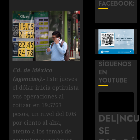
FACEBOOK:
SÍGUENOS
Cd. de México
EN
(agencias).-
Este jueves
YOUTUBE
el dólar inicia optimista
sus operaciones al
cotizar en 19.5763
pesos, un nivel del 0.05
DEL|NC
por ciento al alza,
SE
atento a los temas de