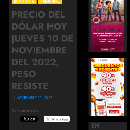
ECONOMÍA
PRINCIPAL
PRECIO DEL
DÓLAR HOY
JUEVES 10 DE
NOVIEMBRE
DEL 2022,
PESO
RESISTE
NOVIEMBRE 11, 2022
Comparte esto:
WhatsApp
EN