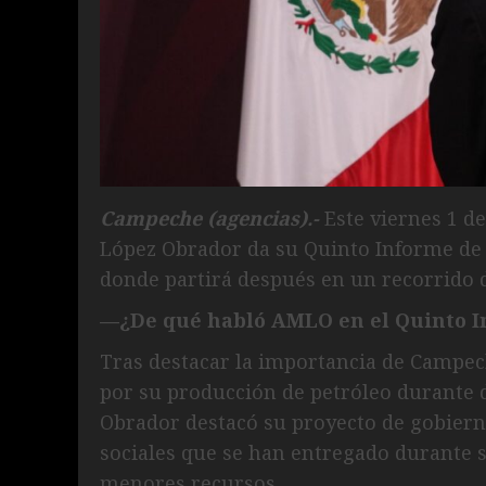
Campeche (agencias).-
Este viernes 1 d
López Obrador da su Quinto Informe d
donde partirá después en un recorrido 
—¿De qué habló AMLO en el Quinto I
Tras destacar la importancia de Campech
por su producción de petróleo durante 
Obrador destacó su proyecto de gobier
sociales que se han entregado durante 
menores recursos.