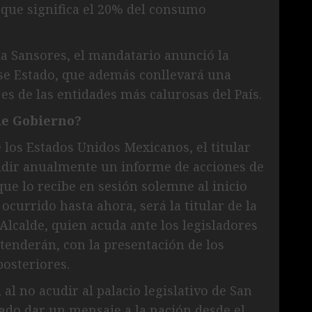
, que significa el 20% del consumo
a Sansores, el mandatario anunció la
ese Estado, que además conllevará una
 es de las entidades más calurosas del País.
de Gobierno?
 los Estados Unidos Mexicanos, el titular
endir anualmente un informe de acciones de
ue lo recibe en sesión solemne al inicio
currido hasta ahora, será la titular de la
Alcalde, quien acuda ante los legisladores
atenderán, con la presentación de los
posteriores.
l no acudir al palacio legislativo de San
do dar un mensaje a la nación desde el