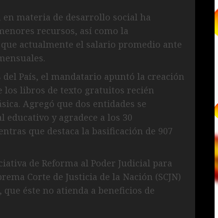
 en materia de desarrollo social ha
menores recursos, así como la
ó que actualmente el salario promedio ante
 mensuales.
 del País, el mandatario apuntó la creación
los libros de texto gratuitos recién
sica. Agregó que dos entidades se
l educativo y agradece a los 30
ntras que destaca la basificación de 907
iativa de Reforma al Poder Judicial para
prema Corte de Justicia de la Nación (SCJN)
, que éste no atienda a beneficios de