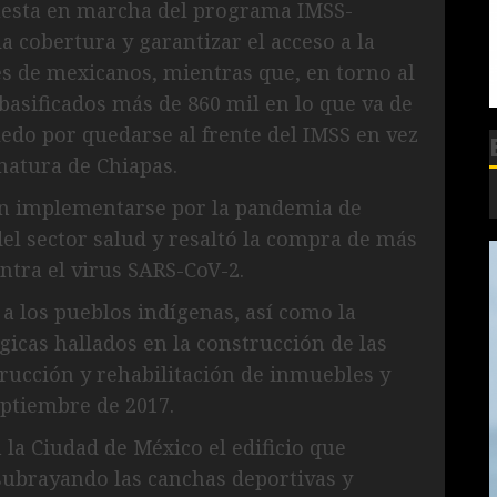
uesta en marcha del programa IMSS-
a cobertura y garantizar el acceso a la
s de mexicanos, mientras que, en torno al
basificados más de 860 mil en lo que va de
edo por quedarse al frente del IMSS en vez
natura de Chiapas.
en implementarse por la pandemia de
del sector salud y resaltó la compra de más
ntra el virus SARS-CoV-2.
 a los pueblos indígenas, así como la
gicas hallados en la construcción de las
trucción y rehabilitación de inmuebles y
eptiembre de 2017.
 la Ciudad de México el edificio que
subrayando las canchas deportivas y