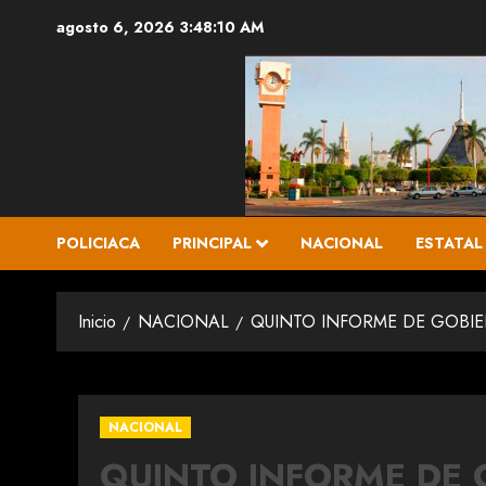
Saltar
agosto 6, 2026
3:48:11 AM
al
contenido
POLICIACA
PRINCIPAL
NACIONAL
ESTATAL
Inicio
NACIONAL
QUINTO INFORME DE GOBI
NACIONAL
QUINTO INFORME DE