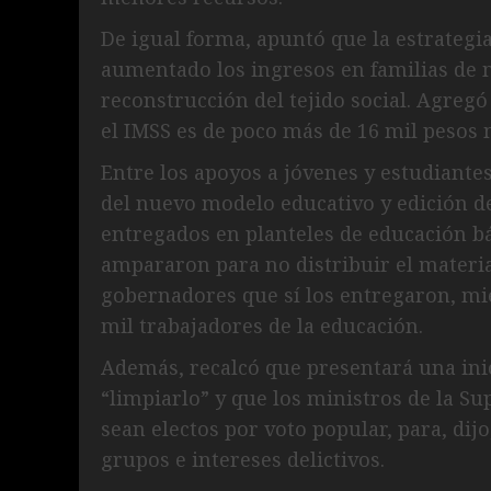
De igual forma, apuntó que la estrategia
aumentado los ingresos en familias de 
reconstrucción del tejido social. Agreg
el IMSS es de poco más de 16 mil pesos
Entre los apoyos a jóvenes y estudiantes
del nuevo modelo educativo y edición de 
entregados en planteles de educación bá
ampararon para no distribuir el materia
gobernadores que sí los entregaron, mie
mil trabajadores de la educación.
Además, recalcó que presentará una inic
“limpiarlo” y que los ministros de la Su
sean electos por voto popular, para, dijo
grupos e intereses delictivos.