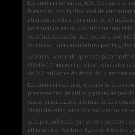
En materia de salud, AMLO resaltó la p
Bienestar, con la finalidad de aumentar l
atención médica para más de 50 millone
personal de salud, apuntó que han sido 
su administración. Reconoció a Zoé Robl
de buscar una candidatura por la guber
Además, acotando que este plan tardó 
COVID-19, agradeció a los trabajadores 
de 200 millones de dosis de la vacuna co
En materia cultural, destacó la atención
preservación de sitios y piezas arqueoló
obras prioritarias, además de la recons
viviendas afectados por los sismos de s
A la par, informó que ya se construye en
albergará el Archivo Agrario Nacional, 