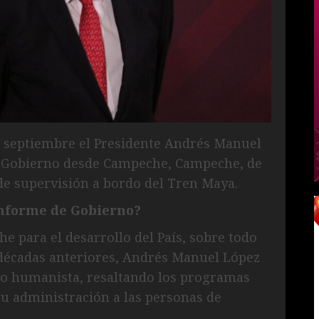
e septiembre el Presidente Andrés Manuel
e Gobierno desde Campeche, Campeche, de
de supervisión a bordo del Tren Maya.
nforme de Gobierno?
e para el desarrollo del País, sobre todo
décadas anteriores, Andrés Manuel López
no humanista, resaltando los programas
su administración a las personas de