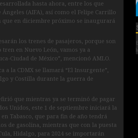
desarrollada hasta ahora, entre los que
 Ángeles (AIFA), así como el Felipe Carrillo
a que en diciembre próximo se inaugurará
esarán los trenes de pasajeros, porque son
vo tren en Nuevo León, vamos ya a
oluca-Ciudad de México”, mencionó AMLO.
a a la CDMX se llamará “El Insurgente”,
lgo y Costilla durante la guerra de
firió que mientras ya se terminó de pagar
dos Unidos, este 1 de septiembre iniciará la
, en Tabasco, que para fin de año tendrá
ios de gasolina, mientras que con la puesta
Tula, Hidalgo, para 2024 se importarán