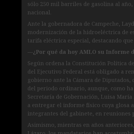
sólo 250 mil barriles de gasolina al año
nacional.
Ante la gobernadora de Campeche, Layd
modernización de la hidroeléctrica de 
tarifa eléctrica especial, destacando que
—¿Por qué da hoy AMLO su Informe 
Según ordena la Constitución Política de
del Ejecutivo Federal está obligado a r
gobierno ante la Cámara de Diputados, q
del periodo ordinario, aunque, como ha o
Secretaría de Gobernación, Luisa María 
a entregar el informe físico cuya glosa 
integrantes del gabinete, en reuniones 
Asimismo, mientras en años anteriores, a
Lázaro, los mandatarios han acostumbra