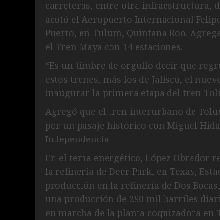
carreteras, entre otra infraestructura, 
acotó el Aeropuerto Internacional Felipe
Puerto, en Tulum, Quintana Roo. Agreg
el Tren Maya con 14 estaciones.
“Es un timbre de orgullo decir que regr
estos trenes, más los de Jalisco, el nue
inaugurar la primera etapa del tren T
Agregó que el tren interurbano de Toluc
por un pasaje histórico con Miguel Hida
Independencia.
En el tema energético, López Obrador re
la refinería de Deer Park, en Texas, Esta
producción en la refinería de Dos Bocas
una producción de 290 mil barriles diar
en marcha de la planta coquizadora en 