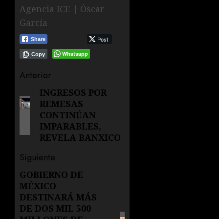
Agencia ICE | Óscar
García
Post
Share
Whatsapp
Copy
Navegación
Anterior
de
INGRESOS POR
Entrada
REMESAS
anterior:
entradas
CONTINÚAN
IMPARABLES,
REVELA BANXICO
Siguiente
GOBIERNO DE
Siguiente
MÉXICO
entrada:
DESTINARÁ MÁS
DE DOS MIL 500