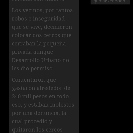
quotaExceeded
Los vecinos, por tantos
robos e inseguridad
que se vive, decidieron
colocar dos cercos que
cerraban la pequeña
privada aunque
Desarrollo Urbano no
les dio permiso.
Comentaron que
gastaron alrededor de
340 mil pesos en todo
eso, y estaban molestos
por una denuncia, la
cual procedió y
quitaron los cercos