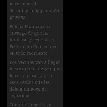
para dejar al
descubierto la pequeña
privada.
Policía Municipal se
encargó de que no
hubiera agresiones y
Protección Civil estuvo
en todo momento.
Los vecinos van a llegar
hasta donde tengan que
hacerlo para colocar
esos cercos que les
daban un poco de
seguridad.
Con información de