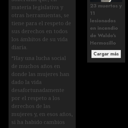
23 muertos y
materia legislativa y
11
otras herramientas, se
lesionados
tiene para el respeto de
en incendio
sus derechos en todos
de Waldo's
los ámbitos de su vida
Hermosillo
diaria.
Cargar más
“Hay una lucha social
de muchos años en
donde las mujeres han
dado la vida
desafortunadamente
por el respeto a los
derechos de las
mujeres y, en esos años,
si ha habido cambios