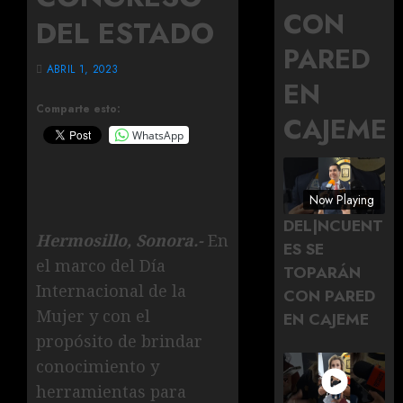
CON
DEL ESTADO
PARED
ABRIL 1, 2023
EN
Comparte esto:
CAJEME
WhatsApp
Now Playing
DEL|NCUENT
Hermosillo, Sonora.-
En
ES SE
el marco del Día
TOPARÁN
Internacional de la
CON PARED
Mujer y con el
EN CAJEME
propósito de brindar
conocimiento y
herramientas para