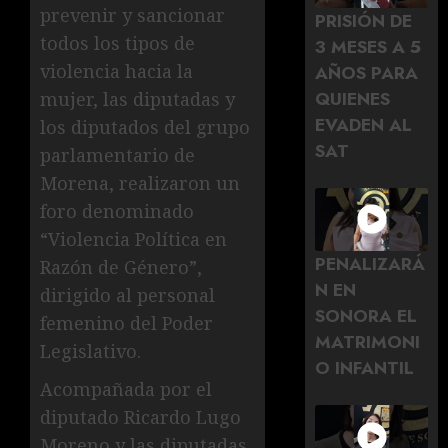
prevenir y sancionar
PRISIÓN DE
todos los tipos de
3 MESES A 5
violencia hacia la
AÑOS PARA
QUIENES
mujer, las diputadas y
EVADEN AL
los diputados del grupo
SAT
parlamentario de
Morena, realizaron un
foro denominado
“Violencia Política en
PENALIZARÁ
Razón de Género”,
N EN
dirigido al personal
SONORA EL
femenino del Poder
MATRIMONI
Legislativo.
O INFANTIL
Acompañada por el
diputado Ricardo Lugo
Moreno y las diputadas