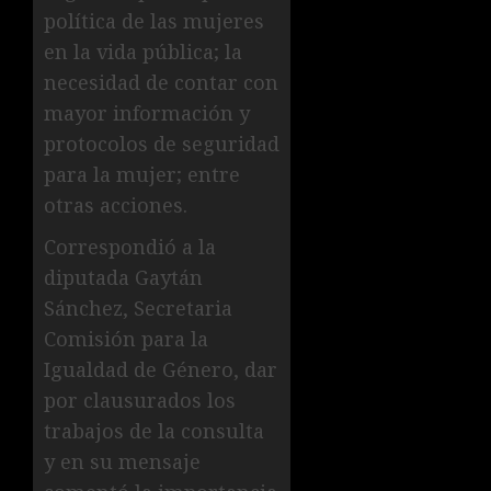
política de las mujeres
en la vida pública; la
necesidad de contar con
mayor información y
protocolos de seguridad
para la mujer; entre
otras acciones.
Correspondió a la
diputada Gaytán
Sánchez, Secretaria
Comisión para la
Igualdad de Género, dar
por clausurados los
trabajos de la consulta
y en su mensaje