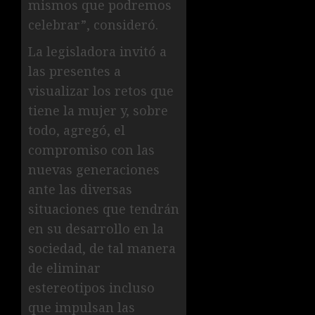
mismos que podremos
celebrar”, consideró.
La legisladora invitó a
las presentes a
visualizar los retos que
tiene la mujer y, sobre
todo, agregó, el
compromiso con las
nuevas generaciones
ante las diversas
situaciones que tendrán
en su desarrollo en la
sociedad, de tal manera
de eliminar
estereotipos incluso
que impulsan las