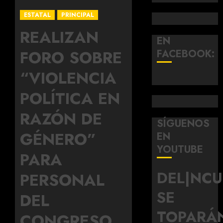
ESTATAL
PRINCIPAL
REALIZAN
EN
FORO SOBRE
FACEBOOK:
“VIOLENCIA
POLÍTICA EN
RAZÓN DE
SÍGUENOS
GÉNERO”
EN
YOUTUBE
PARA
DEL|NC
PERSONAL
SE
DEL
TOPARÁ
CONGRESO