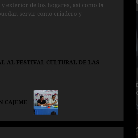
 y exterior de los hogares, así como la
puedan servir como criadero y
AL AL FESTIVAL CULTURAL DE LAS
N CAJEME