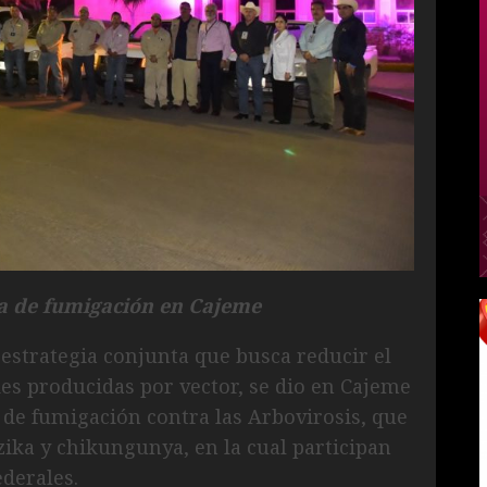
a de fumigación en Cajeme
estrategia conjunta que busca reducir el
es producidas por vector, se dio en Cajeme
 de fumigación contra las Arbovirosis, que
ika y chikungunya, en la cual participan
ederales.