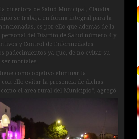
 la directora de Salud Municipal, Claudia
ipio se trabaja en forma integral para la
encionadas, es por ello que además de la
 personal del Distrito de Salud número 4 y
entivos y Control de Enfermedades
os padecimientos ya que, de no evitar su
 ser mortales.
tiene como objetivo eliminar la
con ello evitar la presencia de dichas
como el área rural del Municipio”, agregó.