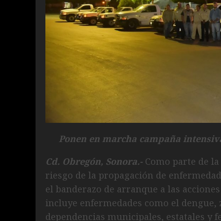
Ponen en marcha campaña intensiv
Cd. Obregón, Sonora.-
Como parte de la 
riesgo de la propagación de enfermedad
el banderazo de arranque a las acciones
incluye enfermedades como el dengue, z
dependencias municipales, estatales y f