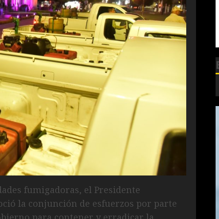
idades fumigadoras, el Presidente
ció la conjunción de esfuerzos por parte
gobierno para contener y erradicar la