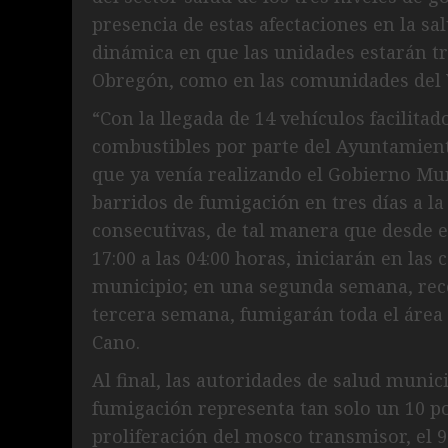
presencia de estas afectaciones en la sal
dinámica en que las unidades estarán tr
Obregón, como en las comunidades del V
“Con la llegada de 14 vehículos facilita
combustibles por parte del Ayuntamiento
que ya venía realizando el Gobierno Mu
barridos de fumigación en tres días a 
consecutivas, de tal manera que desde es
17:00 a las 04:00 horas, iniciarán en las
municipio; en una segunda semana, recor
tercera semana, fumigarán toda el área
Cano.
Al final, las autoridades de salud munici
fumigación representa tan solo un 10 por
proliferación del mosco transmisor, el 