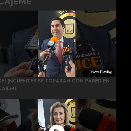
CAJEME
Now Playing
DEL|NCUENTES SE TOPARÁN CON PARED EN
CAJEME