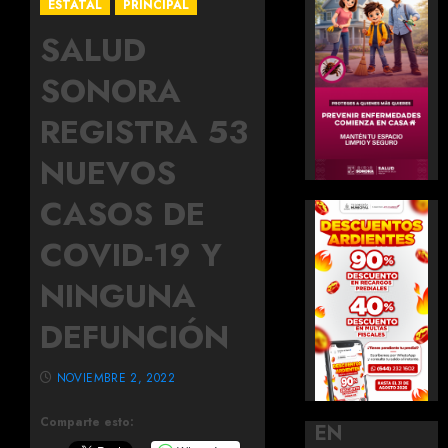
ESTATAL
PRINCIPAL
SALUD
SONORA
REGISTRA 53
NUEVOS
CASOS DE
COVID-19 Y
NINGUNA
DEFUNCIÓN
NOVIEMBRE 2, 2022
Comparte esto:
EN