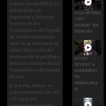
Seguro Social (IMSS); 10
del Instituto de
MÁS SEVERA
Seguridad y Servicios
"LEY
Sociales de los
MONSE" EN
Trabajadores del Estado
SONORA
de Sonora (Isssteson);
siete de la Secretaría de
Salud (SSA) y seis del
Instituto de Seguridad y
JUICIO
Servicios Sociales de los
SEVERO A
Trabajadores del Estado
GOBIERNO
DE
(Issste).
HERMOSILL
A la fecha, indicó, se
O
han confirmado 195 mil
155 casos por
coronavirus y 10 mil