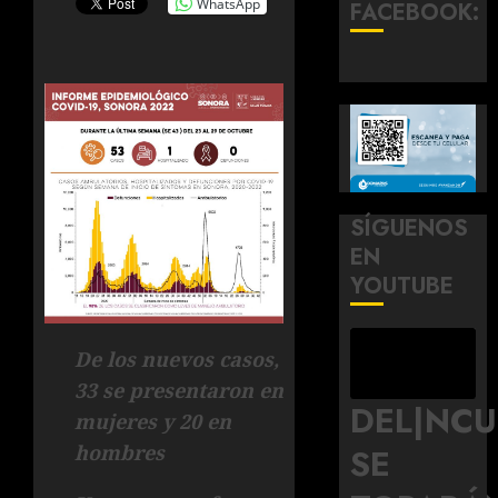
WhatsApp
FACEBOOK:
SÍGUENOS
EN
YOUTUBE
De los nuevos casos,
33 se presentaron en
DEL|NC
mujeres y 20 en
hombres
SE