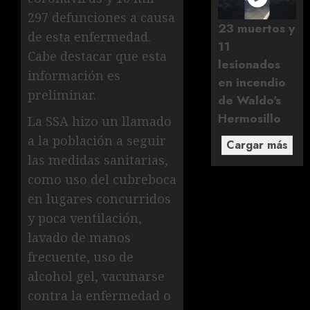
297 defunciones a causa
23 muertos y
de esta enfermedad.
11
Cabe destacar que esta
lesionados
información es
en incendio
preliminar.
de Waldo's
Hermosillo
La SSA hizo un llamado
a la población a seguir
Cargar más
las medidas sanitarias,
como uso del cubreboca
en lugares concurridos
y poca ventilación,
lavado de manos
frecuente, uso de
alcohol gel, vacunarse
contra la enfermedad o