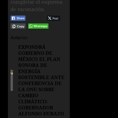
completar el esquema
de vacunación.
Post
Share
Whatsapp
Copy
Navegación
Anterior
de
EXPONDRÁ
Entrada
GOBIERNO DE
anterior:
entradas
MÉXICO EL PLAN
SONORA DE
ENERGÍA
SOSTENIBLE ANTE
CONFERENCIA DE
LA ONU SOBRE
CAMBIO
CLIMÁTICO:
GOBERNADOR
ALFONSO DURAZO