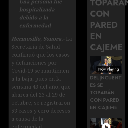
TOPARÁ
Una persona fue
hospitalizada
CON
debido a la
PARED
enfermedad
EN
Hermosillo, Sonora.-
La
CAJEME
Secretaría de Salud
confirmó que los casos
y defunciones por
Now Playing
Covid-19 se mantienen
DEL|NCUENT
a la baja, pues en la
ES SE
semana 43 del año, que
TOPARÁN
abarca del 23 al 29 de
CON PARED
octubre, se registraron
EN CAJEME
53 casos y cero decesos
a causa de la
enfermedad.