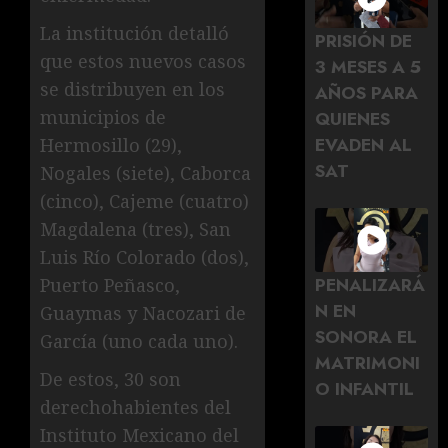
La institución detalló
PRISIÓN DE
que estos nuevos casos
3 MESES A 5
se distribuyen en los
AÑOS PARA
municipios de
QUIENES
EVADEN AL
Hermosillo (29),
SAT
Nogales (siete), Caborca
(cinco), Cajeme (cuatro)
Magdalena (tres), San
Luis Río Colorado (dos),
PENALIZARÁ
Puerto Peñasco,
N EN
Guaymas y Nacozari de
SONORA EL
García (uno cada uno).
MATRIMONI
De estos, 30 son
O INFANTIL
derechohabientes del
Instituto Mexicano del