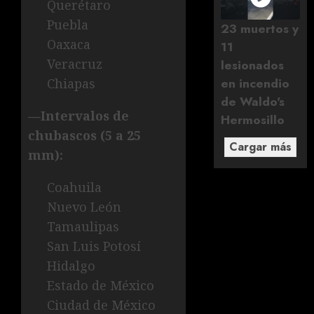
Querétaro
Puebla
23 muertos y
Oaxaca
11
Veracruz
lesionados
en incendio
Chiapas
de Waldo's
—Intervalos de
Hermosillo
chubascos (5 a 25
Cargar más
mm):
Coahuila
Nuevo León
Tamaulipas
San Luis Potosí
Hidalgo
Estado de México
Ciudad de México