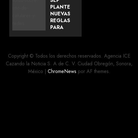
SEP
IGNACIO
PLANTEA
ZARAGOZA
NUEVAS
EN
REGLAS
PUEBLA
PARA
LAS
AGOSTO 5,
ESCUELAS
2026
SOBRE
0
EL USO
Copyright © Todos los derechos reservados. Agencia ICE
DE
Cazando la Noticia S. A de C. V. Ciudad Obregón, Sonora,
CELULARES
México
|
ChromeNews
por AF themes.
Y
ESCUELAS
MILITARIZADAS
AGOSTO 5,
2026
0