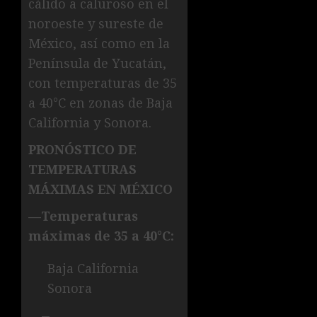
cálido a caluroso en el
noroeste y sureste de
México, así como en la
Península de Yucatán,
con temperaturas de 35
a 40°C en zonas de Baja
California y Sonora.
PRONÓSTICO DE
TEMPERATURAS
MÁXIMAS EN MÉXICO
—Temperaturas
máximas de 35 a 40°C:
Baja California
Sonora