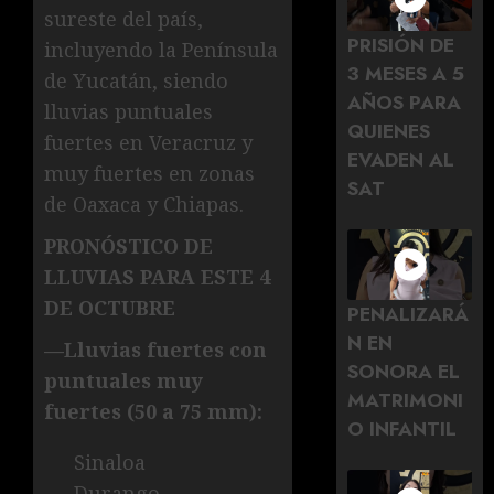
sureste del país,
PRISIÓN DE
incluyendo la Península
3 MESES A 5
de Yucatán, siendo
AÑOS PARA
lluvias puntuales
QUIENES
fuertes en Veracruz y
EVADEN AL
muy fuertes en zonas
SAT
de Oaxaca y Chiapas.
PRONÓSTICO DE
LLUVIAS PARA ESTE 4
DE OCTUBRE
PENALIZARÁ
N EN
—Lluvias fuertes con
SONORA EL
puntuales muy
MATRIMONI
fuertes (50 a 75 mm):
O INFANTIL
Sinaloa
Durango