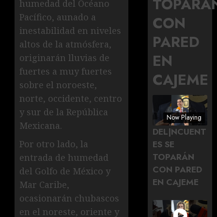
TOPARÁ
humedad del Océano
Pacífico, aunado a
CON
inestabilidad en niveles
PARED
altos de la atmósfera,
EN
originarán lluvias de
fuertes a muy fuertes
CAJEME
sobre el noroeste,
norte, occidente, centro
y sur de la República
Now Playing
Mexicana.
DEL|NCUENT
Por otro lado, la
ES SE
TOPARÁN
entrada de humedad
CON PARED
del Golfo de México y
EN CAJEME
Mar Caribe,
ocasionarán chubascos
en el noreste, oriente y