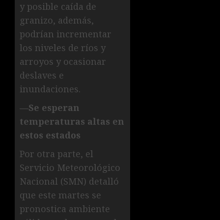
y posible caída de
granizo, además,
podrían incrementar
los niveles de ríos y
arroyos y ocasionar
deslaves e
inundaciones.
—Se esperan
temperaturas altas en
estos estados
Por otra parte, el
Servicio Meteorológico
Nacional (SMN) detalló
que este martes se
pronostica ambiente