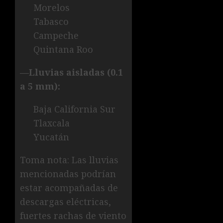
Morelos
Tabasco
Campeche
Quintana Roo
—Lluvias aisladas (0.1
a 5 mm):
Baja California Sur
Tlaxcala
Yucatán
Toma nota: Las lluvias
mencionadas podrían
estar acompañadas de
descargas eléctricas,
fuertes rachas de viento