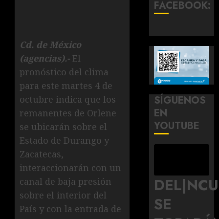
FACEBOOK:
Cd. de México
(agencias).-
El
pronóstico del clima
para este martes 4 de
octubre indica que los
SÍGUENOS
EN
remanentes de Orlene
YOUTUBE
se ubicarán sobre el
Estado de Durango y
Zacatecas,
interaccionarán con un
DEL|NC
canal de baja presión
sobre el interior del
SE
País y con la entrada de