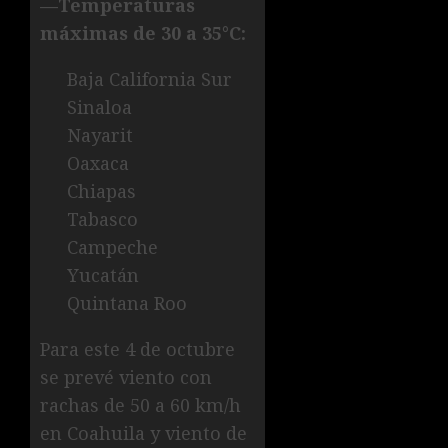
—Temperaturas
máximas de 30 a 35°C:
Baja California Sur
Sinaloa
Nayarit
Oaxaca
Chiapas
Tabasco
Campeche
Yucatán
Quintana Roo
Para este 4 de octubre
se prevé viento con
rachas de 50 a 60 km/h
en Coahuila y viento de