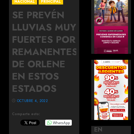
NACIONAL
PRINCIPAL
SE PREVÉN
LLUVIAS MUY
FUERTES POR
REMANENTES
DE ORLENE
EN ESTOS
ESTADOS
OCTUBRE 4, 2022
Comparte esto:
WhatsApp
EN