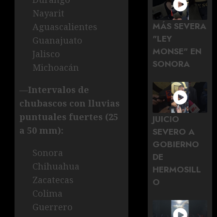
Nayarit
MÁS SEVERA
Aguascalientes
"LEY
Guanajuato
MONSE" EN
Jalisco
SONORA
Michoacán
—Intervalos de
chubascos con lluvias
puntuales fuertes (25
JUICIO
a 50 mm):
SEVERO A
GOBIERNO
Sonora
DE
Chihuahua
HERMOSILL
Zacatecas
O
Colima
Guerrero