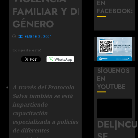
EN
FAMILIAR Y DE
FACEBOOK:
GÉNERO
DICIEMBRE 2, 2021
Comparte esto:
WhatsApp
SÍGUENOS
EN
YOUTUBE
A través del Protocolo
Salva también se está
impartiendo
capacitación
DEL|NC
especializada a policías
de diferentes
SE