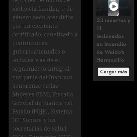
reportes recibidos de
violencia familiar o de
género sean atendidos
23 muertos y
por un elemento
11
certificado, canalizado a
lesionados
instituciones
en incendio
gubernamentales o
de Waldo's
Hermosillo
sociales y se dé el
seguimiento integral
Cargar más
por parte del Instituto
Sonorense de las
Mujeres (ISM), Fiscalía
General de Justicia del
Estado (FGJE), Sistema
DIF Sonora y las
secretarías de Salud