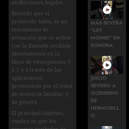
atribuciones legales.
Recordó que el
protocolo Salva, es un
MÁS SEVERA
mecanismo de
"LEY
actuación que se activa
MONSE" EN
SONORA
con la llamada recibida
directamente en la
línea de emergencias 9-
1-1 o a través de las
JUICIO
aplicaciones
SEVERO A
preventivas por el tema
GOBIERNO
de violencia familiar y
DE
de género.
HERMOSILL
El principal objetivo,
O
explicó es que los