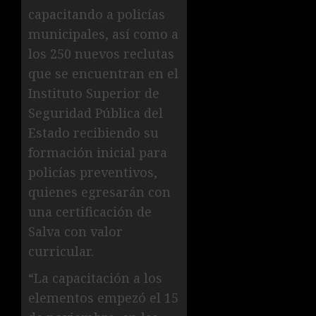
capacitando a policías
municipales, así como a
los 250 nuevos reclutas
que se encuentran en el
Instituto Superior de
Seguridad Pública del
Estado recibiendo su
formación inicial para
policías preventivos,
quienes egresarán con
una certificación de
Salva con valor
curricular.
“La capacitación a los
elementos empezó el 15