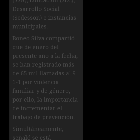
(SSA), Educación (SEC),
Desarrollo Social
(Sedesson) e instancias
municipales.
Boneo Silva compartió
que de enero del
presente año a la fecha,
se han registrado más
de 65 mil llamadas al 9-
1-1 por violencia
familiar y de género,
por ello, la importancia
de incrementar el
trabajo de prevención.
Simultáneamente,
señaló se está