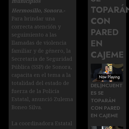
municipios
TOPARÁ
Hermosillo, Sonora.-
CON
Para brindar una
correcta atención y
PARED
seguimiento a las
EN
llamadas de violencia
familiar y de género, la
CAJEME
Secretaría de Seguridad
Pública (SSP) de Sonora,
capacita en el tema a la
Now Playing
totalidad del estado de
DEL|NCUENT
fuerza de la Policía
ES SE
Estatal, anunció Zulema
TOPARÁN
Boneo Silva.
CON PARED
EN CAJEME
La coordinadora Estatal