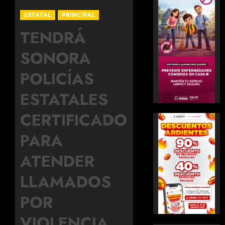
ESTATAL
PRINCIPAL
TENDRÁ
SONORA
POLICÍAS
ESTATALES
CERTIFICADOS
PARA
ATENDER
LLAMADOS
POR
VIOLENCIA