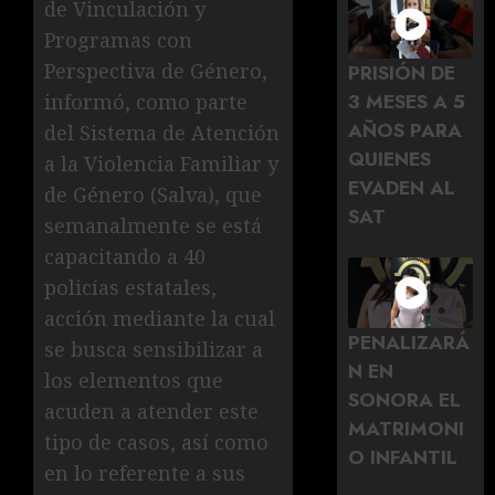
de Vinculación y
Programas con
Perspectiva de Género,
PRISIÓN DE
3 MESES A 5
informó, como parte
AÑOS PARA
del Sistema de Atención
QUIENES
a la Violencia Familiar y
EVADEN AL
de Género (Salva), que
SAT
semanalmente se está
capacitando a 40
policías estatales,
acción mediante la cual
PENALIZARÁ
se busca sensibilizar a
N EN
los elementos que
SONORA EL
acuden a atender este
MATRIMONI
tipo de casos, así como
O INFANTIL
en lo referente a sus