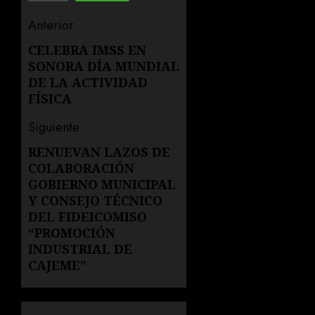
Navegación
Anterior
de
CELEBRA IMSS EN
Entrada
SONORA DÍA MUNDIAL
anterior:
entradas
DE LA ACTIVIDAD
FÍSICA
Siguiente
RENUEVAN LAZOS DE
Siguiente
COLABORACIÓN
entrada:
GOBIERNO MUNICIPAL
Y CONSEJO TÉCNICO
DEL FIDEICOMISO
“PROMOCIÓN
INDUSTRIAL DE
CAJEME”