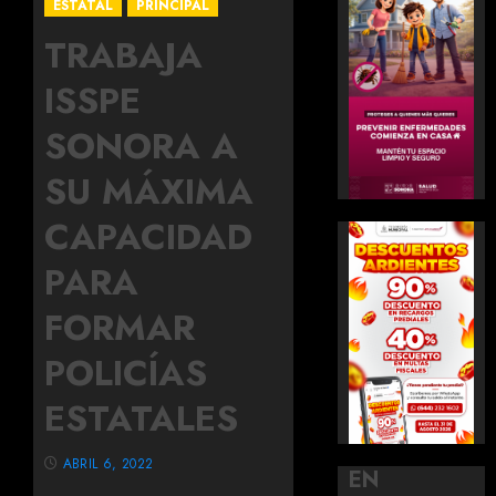
ESTATAL
PRINCIPAL
TRABAJA
ISSPE
SONORA A
SU MÁXIMA
CAPACIDAD
PARA
FORMAR
POLICÍAS
ESTATALES
ABRIL 6, 2022
EN