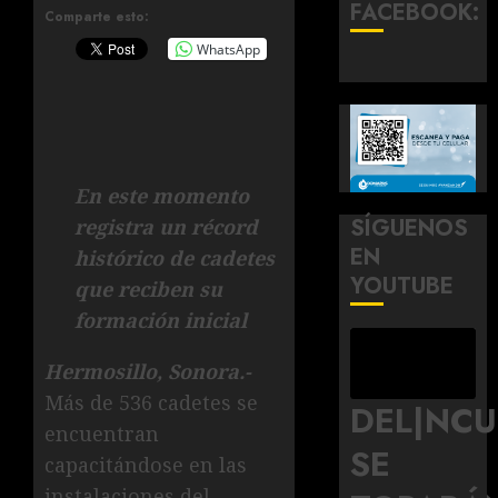
FACEBOOK:
Comparte esto:
WhatsApp
En este momento
SÍGUENOS
registra un récord
EN
histórico de cadetes
YOUTUBE
que reciben su
formación inicial
Hermosillo, Sonora.-
Más de 536 cadetes se
DEL|NC
encuentran
SE
capacitándose en las
instalaciones del