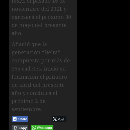
ISSPE el pasado 16 de
noviembre del 2021 y
egresará el próximo 30
de mayo del presente
año.
Añadió que la
generación “Delta”,
compuesta por más de
365 cadetes, inició su
formación el primero
de abril del presente
año y concluirá el
próximo 2 de
septiembre.
Post
Share
Whatsapp
Copy