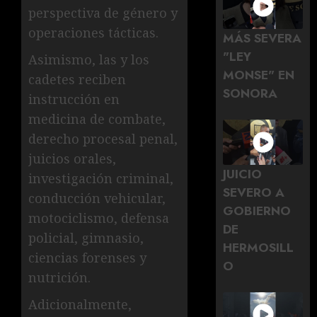
perspectiva de género y
operaciones tácticas.
MÁS SEVERA
"LEY
Asimismo, las y los
MONSE" EN
cadetes reciben
SONORA
instrucción en
medicina de combate,
derecho procesal penal,
juicios orales,
JUICIO
investigación criminal,
SEVERO A
conducción vehicular,
GOBIERNO
motociclismo, defensa
DE
policial, gimnasio,
HERMOSILL
ciencias forenses y
O
nutrición.
Adicionalmente,