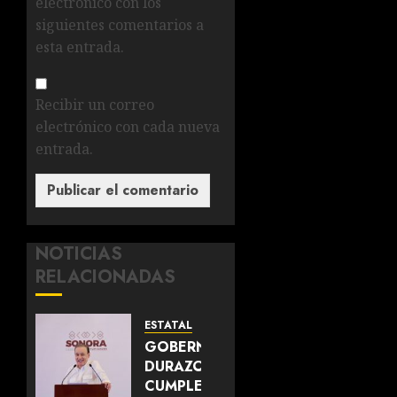
electrónico con los
siguientes comentarios a
esta entrada.
Recibir un correo
electrónico con cada nueva
entrada.
NOTICIAS
RELACIONADAS
ESTATAL
GOBERNADOR
DURAZO
CUMPLE