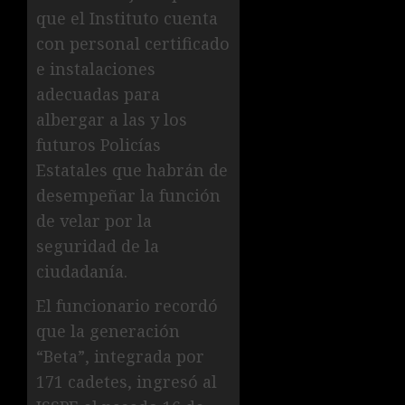
que el Instituto cuenta
con personal certificado
e instalaciones
adecuadas para
albergar a las y los
futuros Policías
Estatales que habrán de
desempeñar la función
de velar por la
seguridad de la
ciudadanía.
El funcionario recordó
que la generación
“Beta”, integrada por
171 cadetes, ingresó al