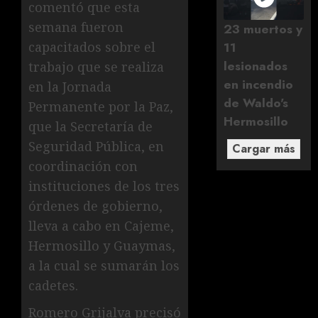
comentó que esta
semana fueron
23 muertos y
11
capacitados sobre el
lesionados
trabajo que se realiza
en incendio
en la Jornada
de Waldo's
Permanente por la Paz,
Hermosillo
que la Secretaría de
Seguridad Pública, en
Cargar más
coordinación con
instituciones de los tres
órdenes de gobierno,
lleva a cabo en Cajeme,
Hermosillo y Guaymas,
a la cual se sumarán los
cadetes.
Romero Grijalva precisó