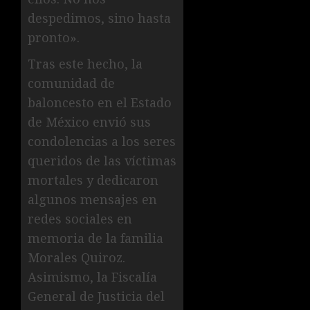
despedimos, sino hasta
pronto».
Tras este hecho, la
comunidad de
baloncesto en el Estado
de México envió sus
condolencias a los seres
queridos de las víctimas
mortales y dedicaron
algunos mensajes en
redes sociales en
memoria de la familia
Morales Quiroz.
Asimismo, la Fiscalía
General de Justicia del