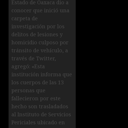
Estado de Oaxaca dio a
conocer que inició una
carpeta de
investigación por los
delitos de lesiones y
homicidio culposo por
tránsito de vehículo, a
través de Twitter,
agregó: «Esta
institución informa que
los cuerpos de las 13
personas que
fallecieron por este
hecho son trasladados
al Instituto de Servicios
Periciales ubicado en