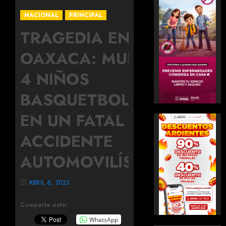
NACIONAL
PRINCIPAL
TRAGEDIA EN
OAXACA: MUEREN
4 NIÑOS
BASQUETBOLISTAS
EN UN FATAL
ACCIDENTE
AUTOMOVILÍSTICO
ABRIL 6, 2023
Comparte esto:
WhatsApp