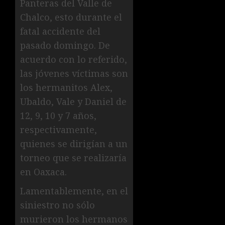
Panteras del Valle de
Chalco, esto durante el
fatal accidente del
pasado domingo. De
acuerdo con lo referido,
las jóvenes víctimas son
los hermanitos Alex,
Ubaldo, Vale y Daniel de
12, 9, 10 y 7 años,
respectivamente,
quienes se dirigían a un
torneo que se realizaría
en Oaxaca.
Lamentablemente, en el
siniestro no sólo
murieron los hermanos