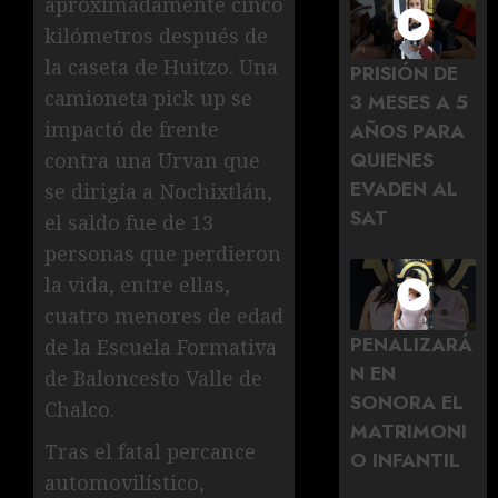
aproximadamente cinco
kilómetros después de
la caseta de Huitzo. Una
PRISIÓN DE
camioneta pick up se
3 MESES A 5
impactó de frente
AÑOS PARA
QUIENES
contra una Urvan que
EVADEN AL
se dirigía a Nochixtlán,
SAT
el saldo fue de 13
personas que perdieron
la vida, entre ellas,
cuatro menores de edad
PENALIZARÁ
de la Escuela Formativa
N EN
de Baloncesto Valle de
SONORA EL
Chalco.
MATRIMONI
Tras el fatal percance
O INFANTIL
automovilístico,