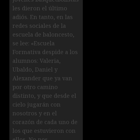
les dieron el último
adiós. En tanto, en las
redes sociales de la
escuela de baloncesto,
se lee: «Escuela
Formativa despide a los
alumnos: Valeria,
Ubaldo, Daniel y
Alexander que ya van
por otro camino
distinto, y que desde el
cielo jugarán con
nosotros y en el
corazón de cada uno de
los que estuvieron con
ellos. No nos