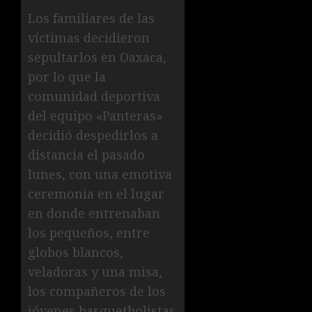
Los familiares de las
víctimas decidieron
sepultarlos en Oaxaca,
por lo que la
comunidad deportiva
del equipo «Panteras»
decidió despedirlos a
distancia el pasado
lunes, con una emotiva
ceremonia en el lugar
en donde entrenaban
los pequeños, entre
globos blancos,
veladoras y una misa,
los compañeros de los
jóvenes basquetbolistas