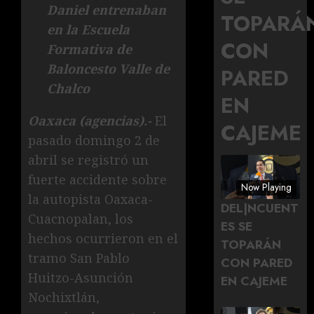
Daniel entrenaban
TOPARÁ
en la Escuela
CON
Formativa de
Baloncesto Valle de
PARED
Chalco
EN
Oaxaca (agencias).-
El
CAJEME
pasado domingo 2 de
abril se registró un
fuerte accidente sobre
Now Playing
la autopista Oaxaca-
DEL|NCUENT
Cuacnopalan, los
ES SE
hechos ocurrieron en el
TOPARÁN
tramo San Pablo
CON PARED
Huitzo-Asunción
EN CAJEME
Nochixtlán,