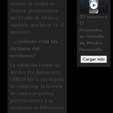
destino la ciudad de
Oaxaca, provenientes
23 muertos y
del Estado de México,
11
también murieron en el
lesionados
siniestro.
en incendio
—¿Quiénes eran las
de Waldo's
víctimas del
Hermosillo
accidente?
Cargar más
La Ademeba Estado de
México Pro Baloncesto
OPBEM fue la encargada
de confirmar la muerte
de cuatro pequeños
pertenecientes a la
Academia de Baloncesto