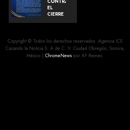
Y
CONTRA
JUSTICIA”
EL
CIERRE
AGOSTO 7,
DE LA
2026
ACADEMIA
0
MILITARIZADA
IGNACIO
Copyright © Todos los derechos reservados. Agencia ICE
ZARAGOZA
Cazando la Noticia S. A de C. V. Ciudad Obregón, Sonora,
EN
México
|
ChromeNews
por AF themes.
PUEBLA
AGOSTO 5,
2026
0