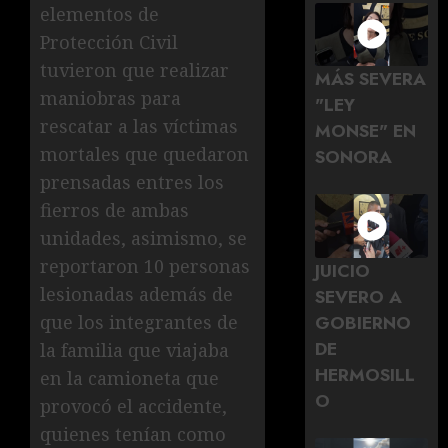
elementos de
Protección Civil
tuvieron que realizar
MÁS SEVERA
maniobras para
"LEY
rescatar a las víctimas
MONSE" EN
mortales que quedaron
SONORA
prensadas entres los
fierros de ambas
unidades, asimismo, se
reportaron 10 personas
JUICIO
lesionadas además de
SEVERO A
GOBIERNO
que los integrantes de
DE
la familia que viajaba
HERMOSILL
en la camioneta que
O
provocó el accidente,
quienes tenían como