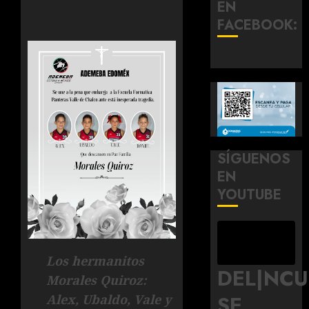
EN
FACEBOOK:
SÍGUENOS
EN
YOUTUBE
Los hermanitos
DEL|NC
Morales Quiroz:
SE
Alex, Ubaldo, Vale y