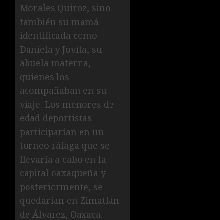
Morales Quiroz, sino
también su mamá
identificada como
Daniela y Jovita, su
abuela materna,
quienes los
acompañaban en su
viaje. Los menores de
edad deportistas
participarían en un
torneo ráfaga que se
llevaría a cabo en la
capital oaxaqueña y
posteriormente, se
quedarían en Zimatlán
de Álvarez, Oaxaca.