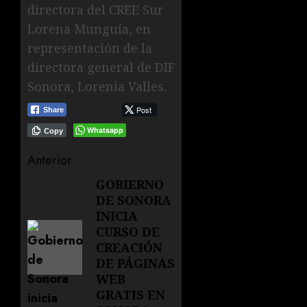
directora del CREE Sur
Lorena Munguía, en
representación de la
directora general de DIF
Sonora, Lorenia Valles.
Post
Share
Whatsapp
Copy
Navegación
Anterior
de
GOBIERNO
Entrada
DE SONORA
anterior:
entradas
INICIA
CURSO DE
CREACIÓN
DE PÁGINAS
WEB
GRATIS EN