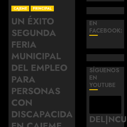
CAJEME
PRINCIPAL
UN ÉXITO
EN
SEGUNDA
FACEBOOK:
FERIA
MUNICIPAL
DEL EMPLEO
SÍGUENOS
PARA
EN
YOUTUBE
PERSONAS
CON
DISCAPACIDAD
DEL|NC
EN CAJEME