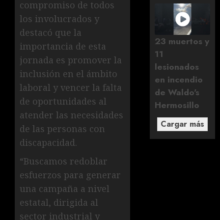
compromiso de todos
los involucrados y
destacó que la
23 muertos y
importancia de esta
11
jornada es promover la
lesionados
inclusión en el ámbito
en incendio
laboral y vencer la falta
de Waldo's
de oportunidades al
Hermosillo
atender las necesidades
Cargar más
de las personas con
discapacidad.
“Buscamos redoblar
esfuerzos para generar
una campaña a nivel
estatal, dirigida al
sector industrial y