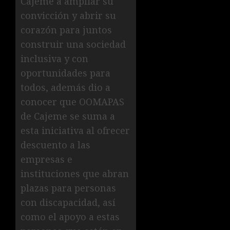
Cajeme a ampliar su
convicción y abrir su
corazón para juntos
construir una sociedad
inclusiva y con
oportunidades para
todos, además dio a
conocer que OOMAPAS
de Cajeme se suma a
esta iniciativa al ofrecer
descuento a las
empresas e
instituciones que abran
plazas para personas
con discapacidad, así
como el apoyo a estas