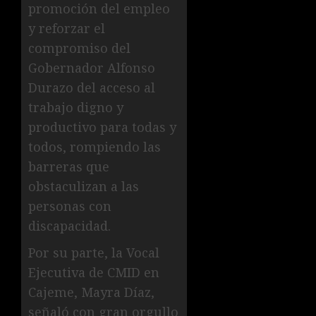
promoción del empleo
y reforzar el
compromiso del
Gobernador Alfonso
Durazo del acceso al
trabajo digno y
productivo para todas y
todos, rompiendo las
barreras que
obstaculizan a las
personas con
discapacidad.
Por su parte, la Vocal
Ejecutiva de CMID en
Cajeme, Mayra Díaz,
señaló con gran orgullo