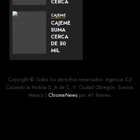
CERCA
DE 700
LÍDERES
CAJEME
DEL
CAJEME
SUR DE
SUMA
SONORA
CERCA
Y
DE 50
FORTALECE
MIL
LA
METROS
UNIDAD
CUADRADOS
DEL
DE
MOVIMIENTO
CALLES
Copyright © Todos los derechos reservados. Agencia ICE
REHABILITADAS
Cazando la Noticia S. A de C. V. Ciudad Obregón, Sonora,
AGOSTO 5,
México
|
ChromeNews
por AF themes.
2026
AGOSTO 5,
0
2026
0