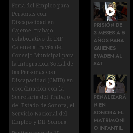
Feria del Empleo para
Personas con
Discapacidad en
PRISIÓN DE
Cajeme, trabajo
3 MESES A 5
colaborativo de DIF
AÑOS PARA
Cajeme a través del
QUIENES
Consejo Municipal para
EVADEN AL
SAT
la Integración Social de
las Personas con
Discapacidad (CMID) en
coordinación con la
Secretaría del Trabajo
PENALIZARÁ
N EN
del Estado de Sonora, el
SONORA EL
Servicio Nacional del
MATRIMONI
Empleo y DIF Sonora.
O INFANTIL
Participaron de 15