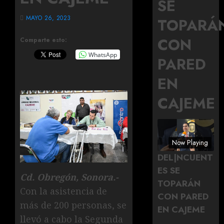
SE
MAYO 26, 2023
TOPARÁ
CON
Comparte esto:
WhatsApp
PARED
EN
CAJEME
Now Playing
DEL|NCUENT
ES SE
Cd. Obregón, Sonora.-
TOPARÁN
Con la asistencia de
CON PARED
más de 200 personas, se
EN CAJEME
llevó a cabo la Segunda