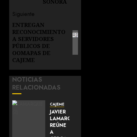
SONORA
Siguiente
ENTREGAN
Siguiente
RECONOCIMIENTO
entrada:
A SERVIDORES
PÚBLICOS DE
OOMAPAS DE
CAJEME
NOTICIAS
RELACIONADAS
CAJEME
JAVIER
LAMARQUE
REÚNE
A