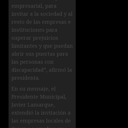
empresarial, para
invitar a la sociedad y al
resto de las empresas e
instituciones para
superar prejuicios
limitantes y que puedan
abrir sus puertas para
las personas con
discapacidad”, afirmó la
presidenta.
En su mensaje, el
Presidente Municipal,
Javier Lamarque,
extendió la invitación a
las empresas locales de