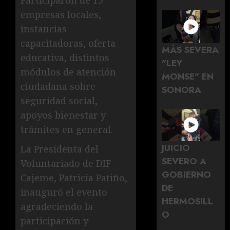
empresas locales,
instancias
capacitadoras, oferta
MÁS SEVERA
educativa, distintos
"LEY
módulos de atención
MONSE" EN
ciudadana sobre
SONORA
seguridad social,
apoyos bienestar y
trámites en general.
JUICIO
La Presidenta del
SEVERO A
Voluntariado de DIF
GOBIERNO
Cajeme, Patricia Patiño,
DE
inauguró el evento
HERMOSILL
agradeciendo la
O
participación y