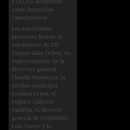
y CECATI acudieron
como Instancias
Capacitadoras.
Las autoridades
presentes fueron el
subdirector de DIF
Cajeme Alan Ochoa, en
representación de la
directora general
Claudia Santacruz, la
síndica municipal
Josefina Leyva, el
regidor Gilberto
Valdivia, el director
general de OOMAPASC
Luis Castro y la