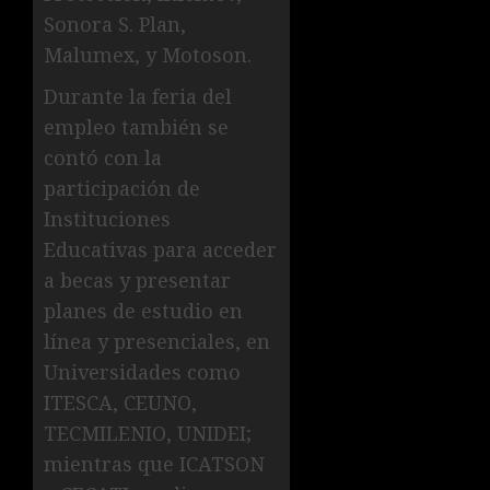
Sonora S. Plan,
Malumex, y Motoson.
Durante la feria del
empleo también se
contó con la
participación de
Instituciones
Educativas para acceder
a becas y presentar
planes de estudio en
línea y presenciales, en
Universidades como
ITESCA, CEUNO,
TECMILENIO, UNIDEI;
mientras que ICATSON