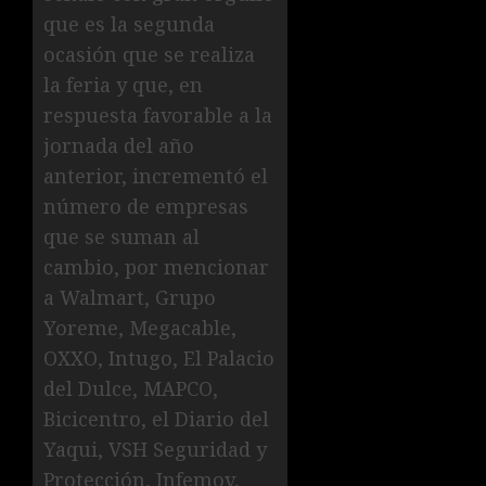
que es la segunda
ocasión que se realiza
la feria y que, en
respuesta favorable a la
jornada del año
anterior, incrementó el
número de empresas
que se suman al
cambio, por mencionar
a Walmart, Grupo
Yoreme, Megacable,
OXXO, Intugo, El Palacio
del Dulce, MAPCO,
Bicicentro, el Diario del
Yaqui, VSH Seguridad y
Protección, Infemov,