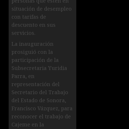
personas que estén en
situación de desempleo
con tarifas de
descuento en sus
servicios.
La inauguración
prosiguió con la
participación de la
Subsecretaria Yuridia
Parra, en
representación del
Secretario del Trabajo
del Estado de Sonora,
Francisco Vázquez, para
reconocer el trabajo de
Cajeme en la