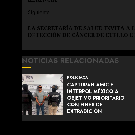
entradas
Siguiente
Siguiente
LA SECRETARÍA DE SALUD INVITA A 
entrada:
DETECCIÓN DE CÁNCER DE CUELLO U
NOTICIAS RELACIONADAS
POLICIACA
CAPTURAN AMIC E
INTERPOL MÉXICO A
OBJETIVO PRIORITARIO
CON FINES DE
EXTRADICIÓN
AGOSTO 6, 2026
0