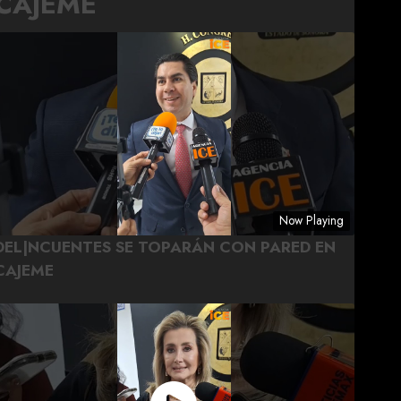
CAJEME
Now Playing
DEL|NCUENTES SE TOPARÁN CON PARED EN
CAJEME