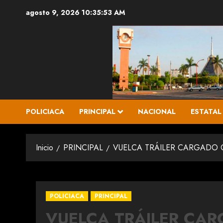
Saltar
agosto 9, 2026
10:35:54 AM
al
contenido
POLICIACA
PRINCIPAL
NACIONAL
ESTATAL
Inicio
PRINCIPAL
VUELCA TRÁILER CARGADO
POLICIACA
PRINCIPAL
VUELCA TRÁILER CA