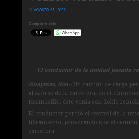
AGOSTO 25, 2022
Comparte esto:
WhatsApp
El conductor de la unidad pesada re
Guaymas, Son.-
Un camión de carga pesa
al salirse de la carretera, en el librami
Hermosillo, éste venía con doble remolqu
El conductor perdió el control de la uni
libramiento, provocando que el camión 
carretera.