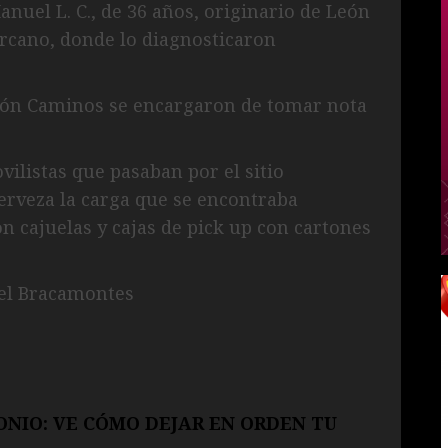
nuel L. C., de 36 años, originario de León
ercano, donde lo diagnosticaron
sión Caminos se encargaron de tomar nota
vilistas que pasaban por el sitio
cerveza la carga que se encontraba
on cajuelas y cajas de pick up con cartones
iel Bracamontes
NIO: VE CÓMO DEJAR EN ORDEN TU