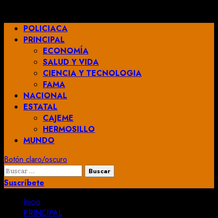
Saltar
agosto 10, 2026
al
Menú
POLICIACA
contenido
principal
PRINCIPAL
ECONOMÍA
SALUD Y VIDA
CIENCIA Y TECNOLOGIA
FAMA
NACIONAL
ESTATAL
CAJEME
HERMOSILLO
MUNDO
Botón claro/oscuro
Buscar:
Suscríbete
Inicio
PRINCIPAL