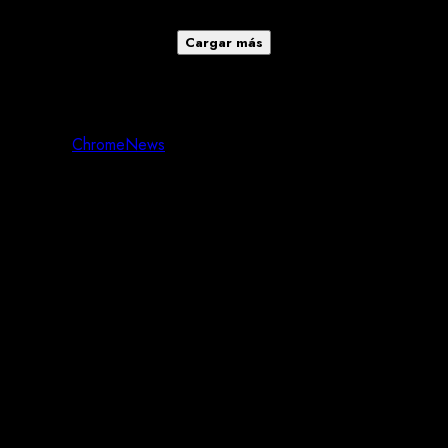
Hermosillo
Cargar más
Copyright © Todos los derechos reservados. Agencia ICE
Cazando la Noticia S. A de C. V. Ciudad Obregón, Sonora,
México
|
ChromeNews
por AF themes.