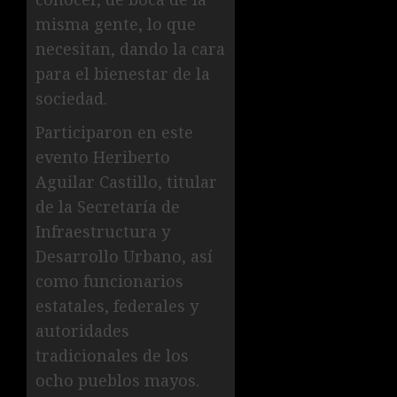
misma gente, lo que
necesitan, dando la cara
para el bienestar de la
sociedad.
Participaron en este
evento Heriberto
Aguilar Castillo, titular
de la Secretaría de
Infraestructura y
Desarrollo Urbano, así
como funcionarios
estatales, federales y
autoridades
tradicionales de los
ocho pueblos mayos.