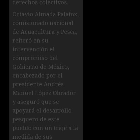
derechos colectivos.
Octavio Almada Palafox,
comisionado nacional
de Acuacultura y Pesca,
reiteró en su
intervención el
compromiso del
Gobierno de México,
encabezado por el
presidente Andrés
Manuel López Obrador
y aseguró que se
apoyará el desarrollo
pesquero de este
pueblo con un traje a la
medida de sus