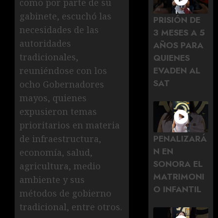
como por parte de su
gabinete, escuchó las
PRISIÓN DE
necesidades de las
3 MESES A 5
autoridades
AÑOS PARA
tradicionales,
QUIENES
EVADEN AL
reuniéndose con los
SAT
ocho Gobernadores
mayos, quienes
expusieron temas
prioritarios en materia
PENALIZARÁ
de infraestructura,
N EN
economía, salud,
SONORA EL
agricultura, medio
MATRIMONI
ambiente y sus
O INFANTIL
métodos de gobierno
tradicional, entre otros.