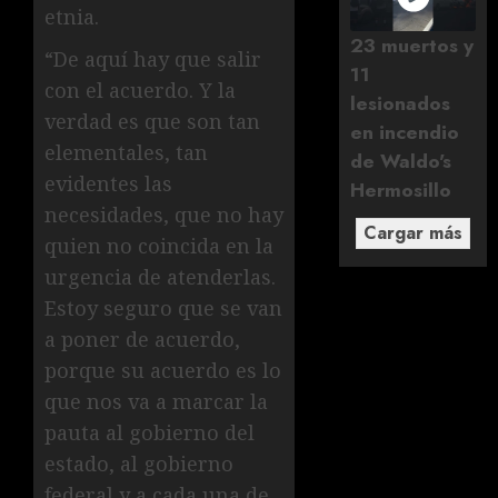
etnia.
23 muertos y
“De aquí hay que salir
11
con el acuerdo. Y la
lesionados
verdad es que son tan
en incendio
elementales, tan
de Waldo's
evidentes las
Hermosillo
necesidades, que no hay
Cargar más
quien no coincida en la
urgencia de atenderlas.
Estoy seguro que se van
a poner de acuerdo,
porque su acuerdo es lo
que nos va a marcar la
pauta al gobierno del
estado, al gobierno
federal y a cada una de