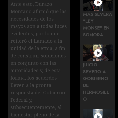
Ante esto, Durazo
Montaño afirmó que las
MÁS SEVERA
necesidades de los
"LEY
mayos son a todas luces
MONSE" EN
evidentes, por lo que
SONORA
reiteró el llamado a la
unidad de la etnia, a fin
de construir soluciones
en conjunto con las
JUICIO
autoridades y, de esta
SEVERO A
forma, los acuerdos
GOBIERNO
DE
lleven a la pronta
HERMOSILL
respuesta del Gobierno
O
Federal y,
subsecuentemente, al
bienestar pleno de la