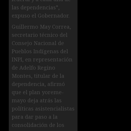
las dependencias”,
expuso el Gobernador.
Guillermo May Correa,
secretario técnico del
Consejo Nacional de
Pueblos Indígenas del
INPI, en representación
de Adelfo Regino
Montes, titular de la
dependencia, afirmó
que el plan yoreme-
mayo deja atrás las
políticas asistencialistas
para dar paso a la
consolidación de los