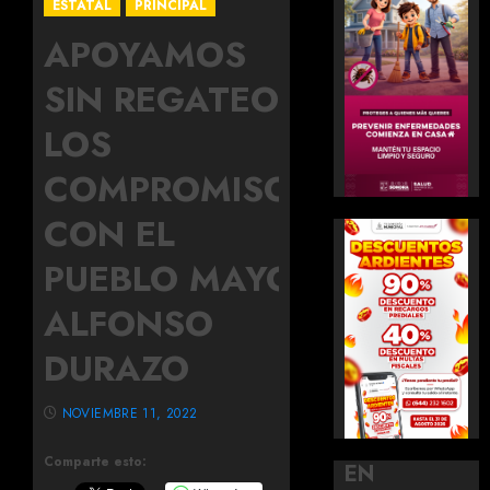
ESTATAL
PRINCIPAL
APOYAMOS
SIN REGATEOS
LOS
COMPROMISOS
CON EL
PUEBLO MAYO:
ALFONSO
DURAZO
NOVIEMBRE 11, 2022
Comparte esto:
EN