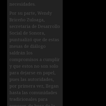
necesidades.
Por su parte, Wendy
Briceño Zuloaga,
secretaria de Desarrollo
Social de Sonora,
puntualizó que de estas
mesas de diálogo
saldrán los
compromisos a cumplir
y que estos no son solo
para dejarse en papel,
pues las autoridades,
por primera vez, llegan
hasta las comunidades
tradicionales para
conocer, de boca de la