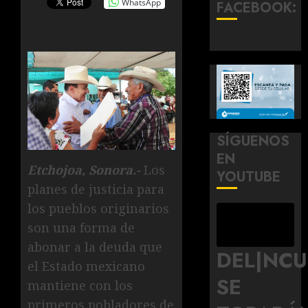
WhatsApp
FACEBOOK:
SÍGUENOS
EN
Etchojoa, Sonora.-
Los
YOUTUBE
planes de justicia para
los pueblos originarios
son una forma de
abonar a la deuda que
DEL|NC
el Estado mexicano
SE
mantiene con los
primeros pobladores de