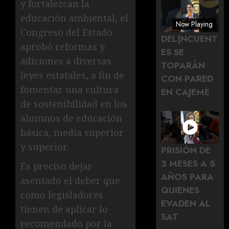
y fortalezcan la
educación ambiental, el
Now Playing
Congreso del Estado
DEL|NCUENT
aprobó reformas y
ES SE
adiciones a diversas
TOPARÁN
leyes estatales, a fin de
CON PARED
fomentar una cultura
EN CAJEME
de sostenibilidad en los
alumnos de educación
básica, media superior
y superior.
PRISIÓN DE
3 MESES A 5
Es preciso dejar
AÑOS PARA
asentado el deber que
QUIENES
como legisladores
EVADEN AL
tienen de aplicar lo
SAT
recomendado por la