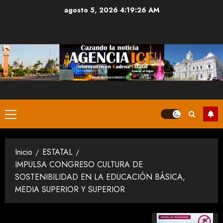
Saltar
agosto 5, 2026
4:19:27 AM
al
contenido
Menú
principal
Inicio
ESTATAL
IMPULSA CONGRESO CULTURA DE
SOSTENIBILIDAD EN LA EDUCACIÓN BÁSICA,
MEDIA SUPERIOR Y SUPERIOR