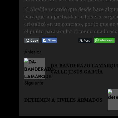
El Alcalde recordó que desde hace algu
para que un particular se hiciera cargo 
cristalizó en un contrato, por lo que en
el punto para anular el mencionado acu
Post
Whatsapp
Share
Copy
Navegación
Anterior
de
Entrada
DA BANDERAZO LAMARQUE
anterior:
entradas
CALLE JESÚS GARCÍA
Siguiente
Siguiente
DETIENEN A CIVILES ARMADOS
entrada: