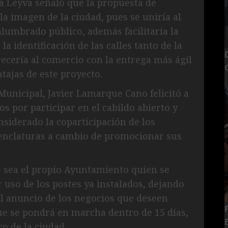
a Leyva señaló que la propuesta de
a imagen de la ciudad, pues se uniría al
lumbrado público, además facilitaría la
a identificación de las calles tanto de la
ecería al comercio con la entrega más ágil
ntajas de este proyecto.
Municipal, Javier Lamarque Cano felicitó a
os por participar en el cabildo abierto y
nsiderado la coparticipación de los
enclaturas a cambio de promocionar sus
e sea el propio Ayuntamiento quien se
 uso de los postes ya instalados, dejando
el anuncio de los negocios que deseen
ue se pondrá en marcha dentro de 15 días,
ro de la ciudad.