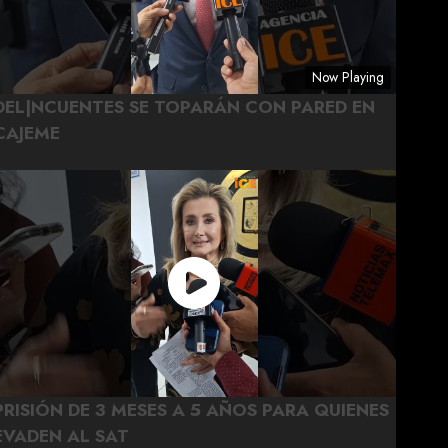
Now Playing
DEL|NCUENTES SE TOPARÁN CON PARED EN
CAJEME
PRISIÓN DE 3 MESES A 5 AÑOS PARA QUIENES
EVADEN AL SAT