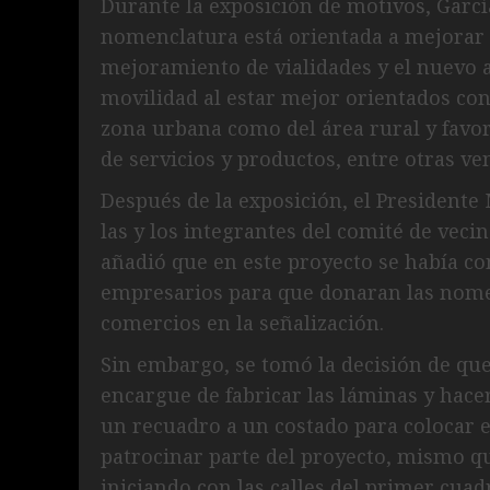
Durante la exposición de motivos, Garcí
nomenclatura está orientada a mejorar l
mejoramiento de vialidades y el nuevo a
movilidad al estar mejor orientados con l
zona urbana como del área rural y favor
de servicios y productos, entre otras ve
Después de la exposición, el Presidente 
las y los integrantes del comité de vecin
añadió que en este proyecto se había co
empresarios para que donaran las nom
comercios en la señalización.
Sin embargo, se tomó la decisión de qu
encargue de fabricar las láminas y hacer
un recuadro a un costado para colocar 
patrocinar parte del proyecto, mismo q
iniciando con las calles del primer cuad