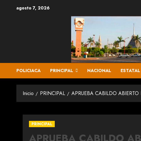
Saltar
agosto 7, 2026
al
contenido
POLICIACA
PRINCIPAL
NACIONAL
ESTATAL
Inicio
PRINCIPAL
APRUEBA CABILDO ABIERTO
PRINCIPAL
APRUEBA CABILDO AB