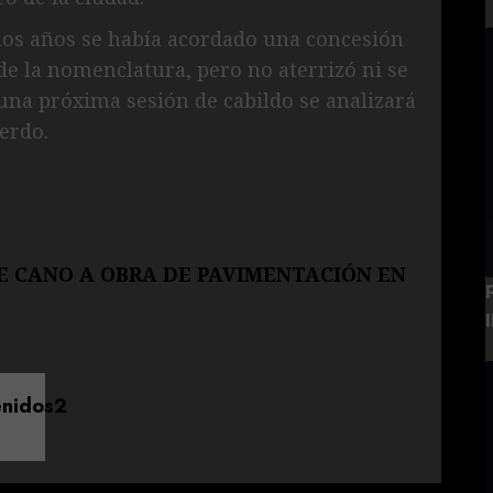
nos años se había acordado una concesión
de la nomenclatura, pero no aterrizó ni se
 una próxima sesión de cabildo se analizará
erdo.
 CANO A OBRA DE PAVIMENTACIÓN EN