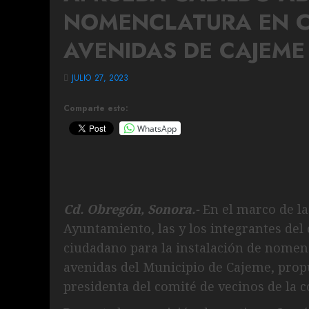
NOMENCLATURA EN CA
AVENIDAS DE CAJEME
JULIO 27, 2023
Comparte esto:
WhatsApp
Cd. Obregón, Sonora.-
En el marco de la
Ayuntamiento, las y los integrantes del
ciudadano para la instalación de nomencl
avenidas del Municipio de Cajeme, propu
presidenta del comité de vecinos de la c