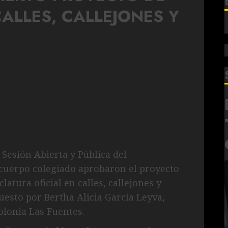
LLES, CALLEJONES Y
 Sesión Abierta y Pública del
 cuerpo colegiado aprobaron el proyecto
atura oficial en calles, callejones y
esto por Bertha Alicia García Leyva,
olonia Las Fuentes.