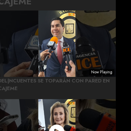
CAJEME
Now Playing
DEL|NCUENTES SE TOPARÁN CON PARED EN
CAJEME