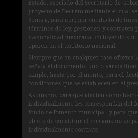
Estado, asociado del Secretario de Gobie
proyecto de Decreto mediante el cual se
Sonora, para que, por conducto de funci
términos de ley, gestionen y contraten p
nacionalidad mexicana, incluyendo sin li
operen en el territorio nacional.
Siempre que en cualquier caso ofrezca 
señala el documento, uno o varios fina
simple, hasta por el monto, para el des
condiciones que se establecen en el pre
Asimismo, para que afecten como fuente
individualmente les correspondan del fo
fondo de fomento municipal, y para que
objeto de constituir el mecanismo de pa
individualmente contrate.