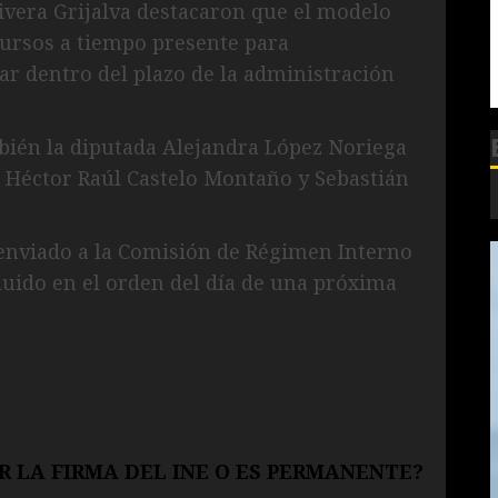
Rivera Grijalva destacaron que el modelo
cursos a tiempo presente para
ar dentro del plazo de la administración
bién la diputada Alejandra López Noriega
, Héctor Raúl Castelo Montaño y Sebastián
enviado a la Comisión de Régimen Interno
cluido en el orden del día de una próxima
R LA FIRMA DEL INE O ES PERMANENTE?