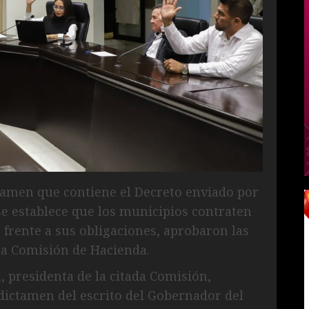
tamen que contiene el Decreto enviado por
e se establece que los municipios contraten
 frente a sus obligaciones, aprobaron las
la Comisión de Hacienda.
, presidenta de la citada Comisión,
dictamen del escrito del Gobernador del