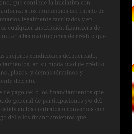
rno, que contiene la iniciativa con
 autoriza a los municipios del Estado de
onarios legalmente facultados y en
or cualquier institución financiera de
mitar a las instituciones de crédito que
las mejores condiciones del mercado,
nciamientos, en su modalidad de crédito
tino, plazos, y demás términos y
sente decreto.
 de pago del o los financiamientos que
ndo general de participaciones y/o del
 celebren los contratos o convenios con
go del o los financiamientos que