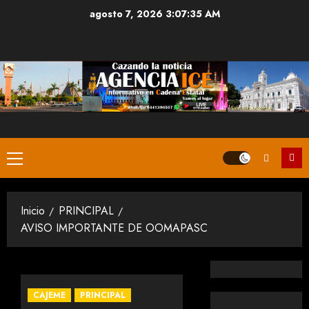
Saltar
agosto 7, 2026
3:07:36 AM
al
contenido
Menú
principal
Inicio
PRINCIPAL
AVISO IMPORTANTE DE OOMAPASC
CAJEME
PRINCIPAL