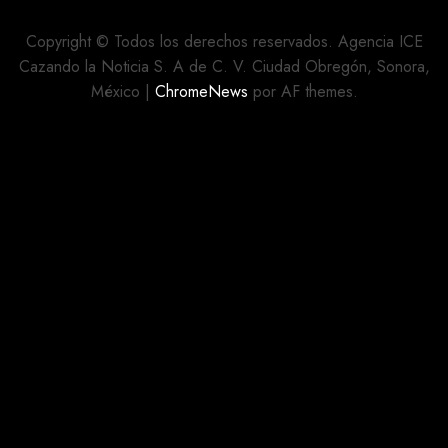
DEL
DE
MOVIMIENTO
CALLES
Copyright © Todos los derechos reservados. Agencia ICE
REHABILITADAS
Cazando la Noticia S. A de C. V. Ciudad Obregón, Sonora,
AGOSTO 5,
México
|
ChromeNews
por AF themes.
2026
AGOSTO 5,
0
2026
0