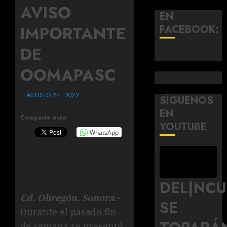
AVISO
EN
IMPORTANTE
FACEBOOK:
DE
OOMAPASC
AGOSTO 24, 2022
SÍGUENOS
EN
Comparte esto:
YOUTUBE
WhatsApp
DEL|NC
Cd. Obregón, Sonora.-
SE
Durante el pasado fin
de semana se presentó