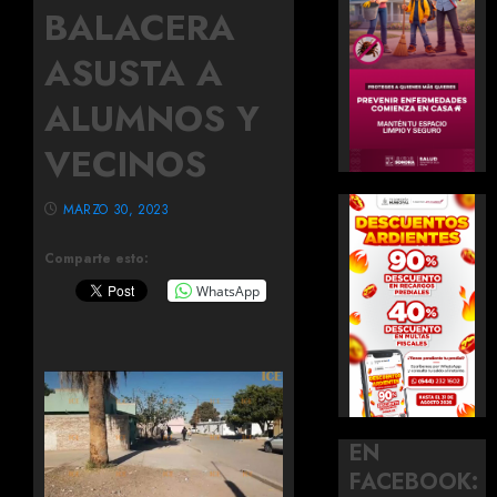
BALACERA
ASUSTA A
ALUMNOS Y
VECINOS
MARZO 30, 2023
Comparte esto:
WhatsApp
EN
FACEBOOK: