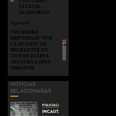
CONCURSO
ESTATAL
ACADÉMICO
Siguiente
“NO HABRÁ
Siguiente
IMPUNIDAD” POR
entrada:
LA MUERTE DE
MIGRANTES EN
CIUDAD JUÁREZ,
ASEGURA LÓPEZ
OBRADOR
NOTICIAS
RELACIONADAS
POLICIACA
INCAUTA