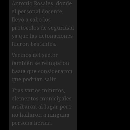
Antonio Rosales, donde
el personal docente
llevó a cabo los
protocolos de seguridad
ya que las detonaciones
fueron bastantes.
Vecinos del sector
también se refugiaron
hasta que consideraron
que podrían salir.
Tras varios minutos,
elementos municipales
arribaron al lugar pero
no hallaron a ninguna
persona herida.