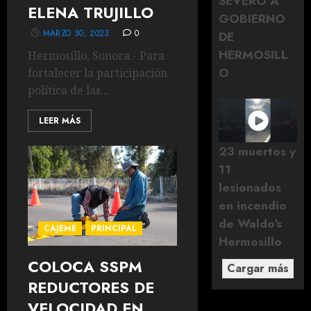
SEVERO A
ELENA TRUJILLO
GOBIERNO
MARZO 30, 2023
0
DE
HERMOSILL
Hermosillo, Sonora.- Para
O
fortalecer la participación
política de las...
LEER MÁS
23 muertos y
11
lesionados
en incendio
de Waldo's
CAJEME
PRINCIPAL
Hermosillo
COLOCA SSPM
Cargar más
REDUCTORES DE
VELOCIDAD EN