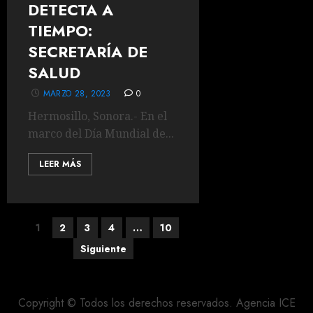
DETECTA A
TIEMPO:
SECRETARÍA DE
SALUD
MARZO 28, 2023
0
Hermosillo, Sonora.- En el
marco del Día Mundial de...
LEER MÁS
Paginación
1
2
3
4
…
10
Siguiente
de
entradas
Copyright © Todos los derechos reservados. Agencia ICE