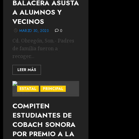
BALACERA ASUSTA
A ALUMNOS Y
VECINOS
MARZO 30, 2023
0
Cd. Obregón, Son.- Padres
de familia fueron a
recoger...
LEER MÁS
ESTATAL
PRINCIPAL
COMPITEN
ESTUDIANTES DE
COBACH SONORA
POR PREMIO A LA