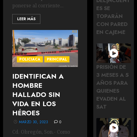
DEL|NCUENT
ponerse al corriente...
ES SE
TOPARÁN
LEER MÁS
CON PARED
EN CAJEME
POLICIACA
PRINCIPAL
PRISIÓN DE
3 MESES A 5
IDENTIFICAN A
AÑOS PARA
HOMBRE
QUIENES
HALLADO SIN
EVADEN AL
VIDA EN LOS
SAT
HÉROES
MARZO 30, 2023
0
Cd. Obregón, Son.- Como