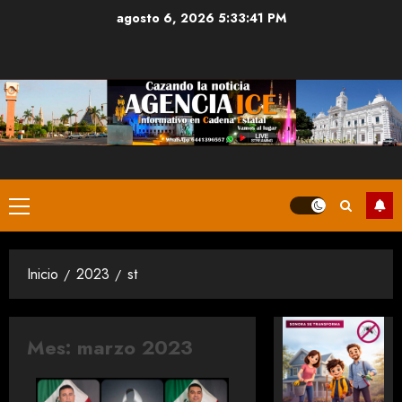
Saltar
agosto 6, 2026
5:33:42 PM
al
contenido
Menú
principal
Inicio
2023
st
Mes:
marzo 2023