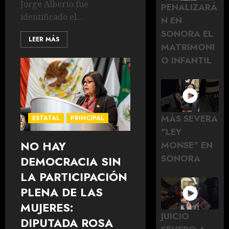
Jorge Alberto fue
PENALIZARÁ
identificado el...
N EN
SONORA EL
LEER MÁS
MATRIMONI
O INFANTIL
MÁS SEVERA
ESTATAL
PRINCIPAL
"LEY
NO HAY
MONSE" EN
SONORA
DEMOCRACIA SIN
LA PARTICIPACIÓN
PLENA DE LAS
MUJERES:
JUICIO
DIPUTADA ROSA