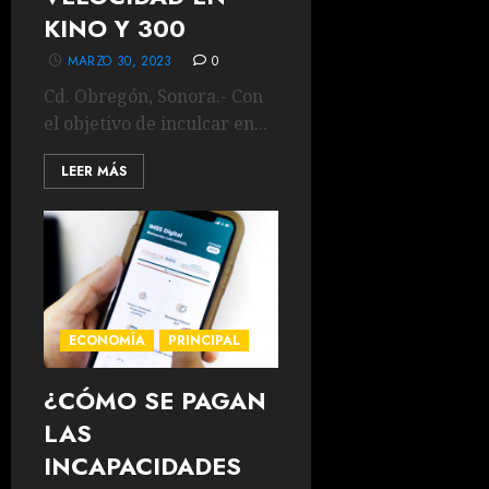
KINO Y 300
MARZO 30, 2023
0
Cd. Obregón, Sonora.- Con
el objetivo de inculcar en...
LEER MÁS
ECONOMÍA
PRINCIPAL
¿CÓMO SE PAGAN
LAS
INCAPACIDADES