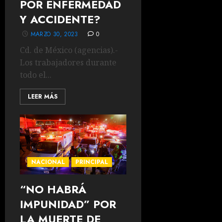
POR ENFERMEDAD
Y ACCIDENTE?
MARZO 30, 2023
0
Cd. de México (agencias).-
Los trabajadores durante
todo el...
LEER MÁS
NACIONAL
PRINCIPAL
“NO HABRÁ
IMPUNIDAD” POR
LA MUERTE DE