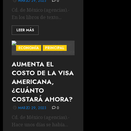
MARZO 29, 2023
0
Cd. de México (agencias).-
En los libros de texto...
LEER MÁS
ECONOMÍA
PRINCIPAL
AUMENTA EL
COSTO DE LA VISA
AMERICANA,
¿CUÁNTO
COSTARÁ AHORA?
MARZO 29, 2023
0
Cd. de México (agencias).-
Hace unos días se había...