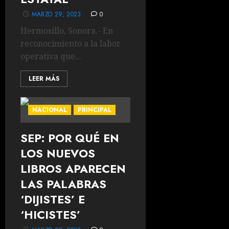
MARZO 29, 2023
0
Hermosillo, Sonora.- En
reconocimiento a la labor
operativa que...
LEER MÁS
NACIONAL
PRINCIPAL
SEP: POR QUÉ EN
LOS NUEVOS
LIBROS APARECEN
LAS PALABRAS
‘DIJISTES’ E
‘HICISTES’