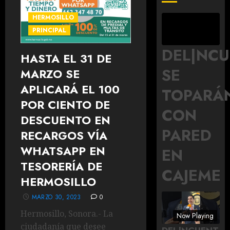
HERMOSILLO
PRINCIPAL
DEL|NC
HASTA EL 31 DE
SE
MARZO SE
APLICARÁ EL 100
TOPARÁ
POR CIENTO DE
CON
DESCUENTO EN
PARED
RECARGOS VÍA
WHATSAPP EN
EN
TESORERÍA DE
CAJEME
HERMOSILLO
MARZO 30, 2023
0
Hermosillo, Sonora.- La
Now Playing
ciudadanía que desee