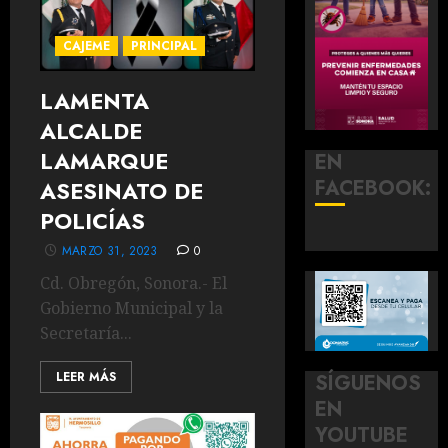
CAJEME
PRINCIPAL
LAMENTA
ALCALDE
LAMARQUE
EN
FACEBOOK:
ASESINATO DE
POLICÍAS
MARZO 31, 2023
0
Cd. Obregón, Sonora.- El
Gobierno Municipal y la
Secretaría...
LEER MÁS
SÍGUENOS
EN
YOUTUBE