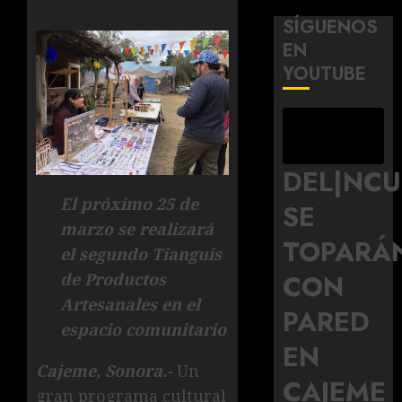
SÍGUENOS
EN
YOUTUBE
DEL|NC
El próximo 25 de
SE
marzo se realizará
TOPARÁ
el segundo Tianguis
CON
de Productos
Artesanales en el
PARED
espacio comunitario
EN
Cajeme, Sonora.-
Un
CAJEME
gran programa cultural