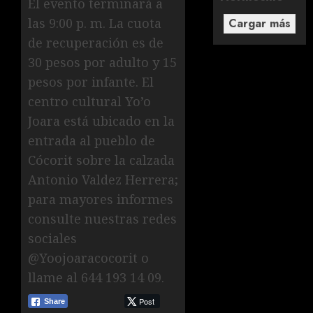
El evento terminará a
las 9:00 p. m. La cuota
Cargar más
de recuperación es de
30 pesos por adulto y 15
pesos por infante. El
centro cultural Yo’o
Joara está ubicado en la
entrada al pueblo de
Cócorit sobre la calzada
Antonio Valdez Herrera;
para mayores informes
consulte nuestras redes
sociales
@Yoojoaracocorit o
llame al 644 193 14 09.
Post
Share