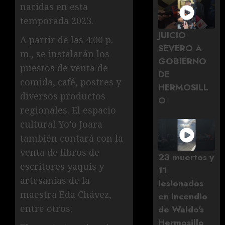
nacidas en esta
temporada 2023.
JUICIO
A partir de las 4:00 p.
SEVERO A
m., se instalarán los
GOBIERNO
puestos de venta de
DE
comida, café, postres y
HERMOSILL
diversos productos
O
regionales. El espacio
cultural Yo’o Joara
también contará con la
venta de libros de
23 muertos y
escritores yaquis y
11
artesanías de la
lesionados
maestra Eda Chávez,
en incendio
entre otros.
de Waldo's
Hermosillo