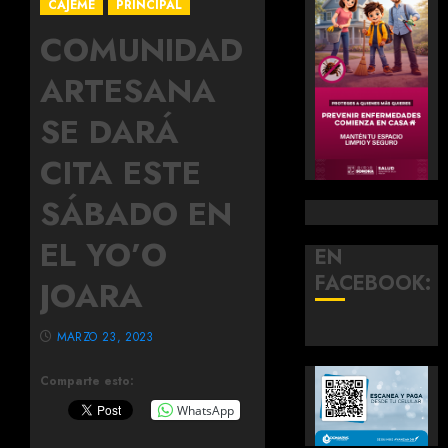
CAJEME
PRINCIPAL
COMUNIDAD
ARTESANA
SE DARÁ
CITA ESTE
SÁBADO EN
EL YO’O
EN
FACEBOOK:
JOARA
MARZO 23, 2023
Comparte esto:
WhatsApp