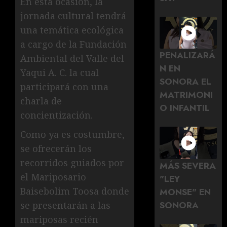
En esta ocasión, la
jornada cultural tendrá
una temática ecológica
a cargo de la Fundación
PENALIZARÁ
Ambiental del Valle del
N EN
Yaqui A. C. la cual
SONORA EL
participará con una
MATRIMONI
charla de
O INFANTIL
concientización.
Como ya es costumbre,
se ofrecerán los
recorridos guiados por
MÁS SEVERA
el Mariposario
"LEY
Baisebolim Toosa donde
MONSE" EN
SONORA
se presentarán a las
mariposas recién