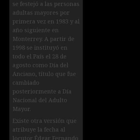
se festejó a las personas
adultas mayores por
primera vez en 1983 y al
año siguiente en
Monterrey. A partir de
1998 se instituyó en
todo el País el 28 de
agosto como Día del
Anciano, título que fue
cambiado
posteriormente a Día
Nacional del Adulto
Mayor.
Existe otra versión que
atribuye la fecha al
locutor Édgar Fernando