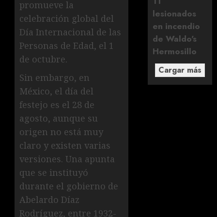
11
promueve la
lesionados
celebración global del
en incendio
Día Internacional de las
de Waldo's
Personas de Edad, el 1
Hermosillo
de octubre.
Cargar más
Sin embargo, en
México, el día del
festejo es el 28 de
agosto, aunque su
origen no está muy
claro y existen varias
versiones. Una apunta
que se instituyó
durante el gobierno de
Abelardo Díaz
Rodríguez, entre 1932-