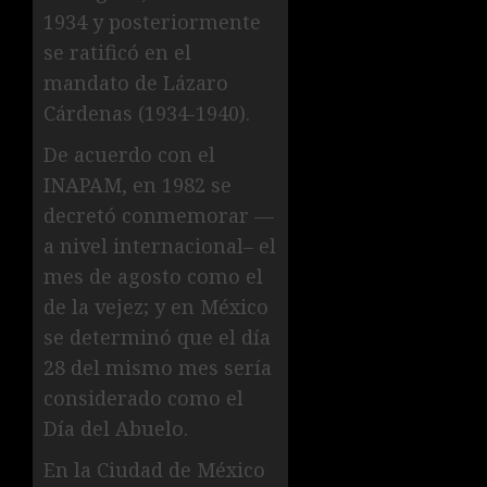
1934 y posteriormente
se ratificó en el
mandato de Lázaro
Cárdenas (1934-1940).
De acuerdo con el
INAPAM, en 1982 se
decretó conmemorar —
a nivel internacional– el
mes de agosto como el
de la vejez; y en México
se determinó que el día
28 del mismo mes sería
considerado como el
Día del Abuelo.
En la Ciudad de México