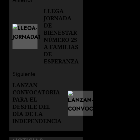
Navegación
Anterior
de
LLEGA
Entrada
JORNADA
anterior:
entradas
DE
BIENESTAR
NÚMERO 25
A FAMILIAS
DE
ESPERANZA
Siguiente
LANZAN
Siguiente
CONVOCATORIA
entrada:
PARA EL
DESFILE DEL
DÍA DE LA
INDEPENDENCIA