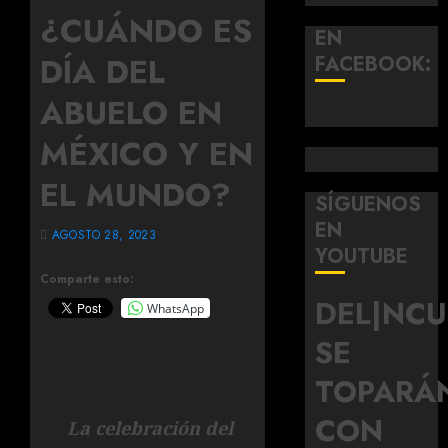
¿CUÁNDO ES
EN
DÍA DEL
FACEBOOK:
ABUELO EN
MÉXICO Y EN
EL MUNDO?
SÍGUENOS
EN
AGOSTO 28, 2023
YOUTUBE
Comparte esto:
DEL|NC
WhatsApp
SE
TOPARÁ
CON
La celebración del