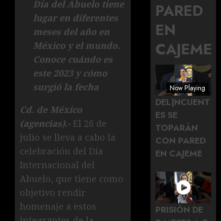
Día del Abuelo tiene
PARED
lugar en diferentes
EN
meses del año en
CAJEME
México y el mundo.
Conoce cuándo es
este 2023 y cómo
surgió la fecha
Now Playing
DEL|NCUENT
Cd. de México
ES SE
(agencias).-
El 26 de
TOPARÁN
julio se lleva a cabo la
CON PARED
celebración del Día
EN CAJEME
Internacional del
Abuelo, que tiene como
objetivo rendir
homenaje a estos
PRISIÓN DE
integrantes de la