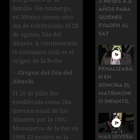
3 MESES A 5
familia. Sin embargo,
AÑOS PARA
QUIENES
en México tienen otro
EVADEN AL
día de celebración: el 28
SAT
de agosto, Día del
Abuelo. A continuación
te contamos cuál es el
origen de la fecha.
PENALIZARÁ
—Origen del Día del
N EN
Abuelo
SONORA EL
MATRIMONI
El 26 de julio fue
O INFANTIL
establecido como Día
Internacional de los
Abuelos por la ONG
Mensajeros de la Paz en
MÁS SEVERA
1998. El motivo es la