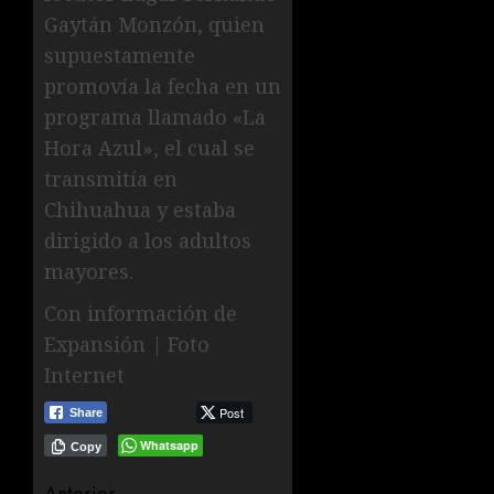
Gaytán Monzón, quien
supuestamente
promovía la fecha en un
programa llamado «La
Hora Azul», el cual se
transmitía en
Chihuahua y estaba
dirigido a los adultos
mayores.
Con información de
Expansión | Foto
Internet
Post
Share
Whatsapp
Copy