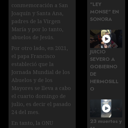
"LEY
conmemoración a San
MONSE" EN
Joaquín y Santa Ana,
SONORA
padres de la Virgen
María y por lo tanto,
abuelos de Jesús.
Por otro lado, en 2021,
JUICIO
el papa Francisco
SEVERO A
estableció que la
GOBIERNO
Jornada Mundial de los
DE
Abuelos y de los
HERMOSILL
Mayores se lleva a cabo
O
el cuarto domingo de
julio, es decir el pasado
24 del mes.
23 muertos y
En tanto, la ONU