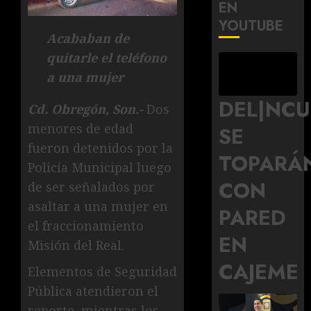
EN
YOUTUBE
Acababan de
quitarle el teléfono
a una mujer
DEL|NC
Cd. Obregón, Son.-
Dos
menores de edad
SE
fueron detenidos por la
TOPARÁ
Policía Municipal luego
CON
de ser señalados por
asaltar a una mujer en
PARED
el fraccionamiento
EN
Misión del Real.
CAJEME
Elementos de Seguridad
Pública atendieron el
reporte, mientras los