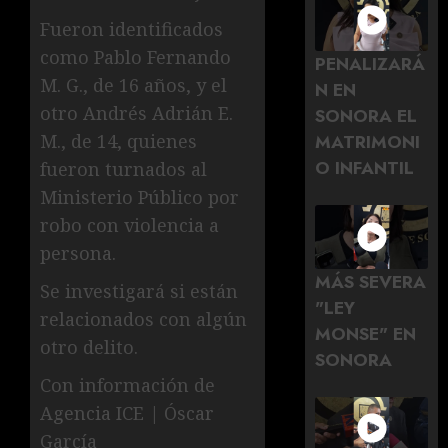
Fueron identificados
como Pablo Fernando
PENALIZARÁ
M. G., de 16 años, y el
N EN
otro Andrés Adrián E.
SONORA EL
MATRIMONI
M., de 14, quienes
O INFANTIL
fueron turnados al
Ministerio Público por
robo con violencia a
persona.
MÁS SEVERA
Se investigará si están
"LEY
relacionados con algún
MONSE" EN
otro delito.
SONORA
Con información de
Agencia ICE | Óscar
García