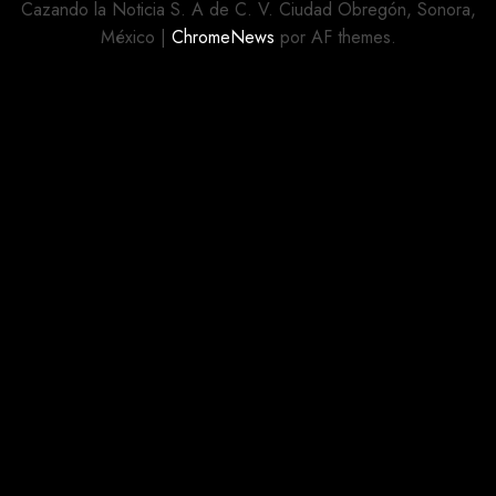
EN
Cazando la Noticia S. A de C. V. Ciudad Obregón, Sonora,
HERMOSILLO,
México
|
ChromeNews
por AF themes.
SONORA
JULIO 26,
2026
0