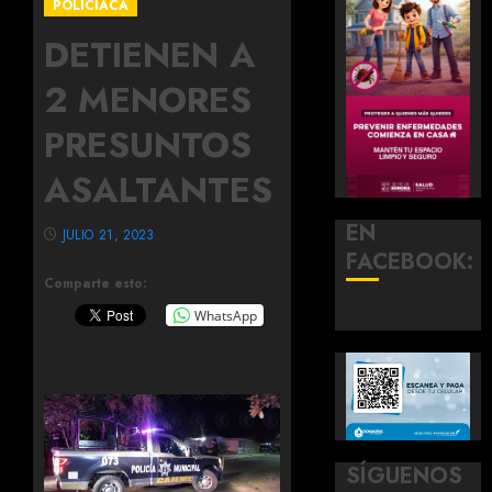
POLICIACA
DETIENEN A
2 MENORES
PRESUNTOS
ASALTANTES
EN
JULIO 21, 2023
FACEBOOK:
Comparte esto:
WhatsApp
SÍGUENOS