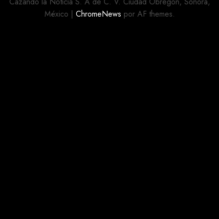
Cazando la Noticia S. A de C. V. Ciudad Obregón, Sonora,
AGOSTO 3,
México
|
ChromeNews
por AF themes.
2026
0