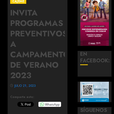
CAJEME
INVITA
PROGRAMAS
PREVENTIVOS
A
CAMPAMENTOS
EN
FACEBOOK:
DE VERANO
2023
JULIO 21, 2023
Comparte esto:
WhatsApp
SÍGUENOS