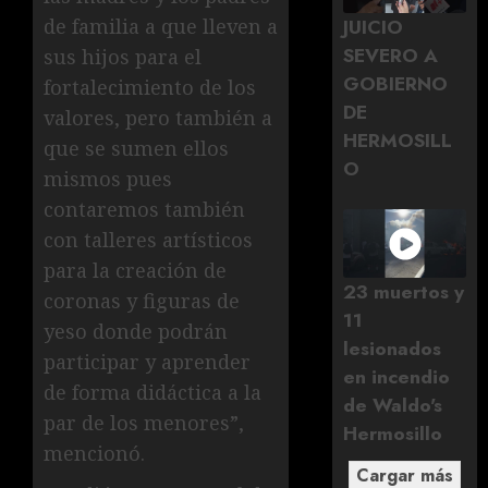
de familia a que lleven a
JUICIO
SEVERO A
sus hijos para el
GOBIERNO
fortalecimiento de los
DE
valores, pero también a
HERMOSILL
que se sumen ellos
O
mismos pues
contaremos también
con talleres artísticos
para la creación de
23 muertos y
coronas y figuras de
11
yeso donde podrán
lesionados
participar y aprender
en incendio
de forma didáctica a la
de Waldo's
par de los menores”,
Hermosillo
mencionó.
Cargar más