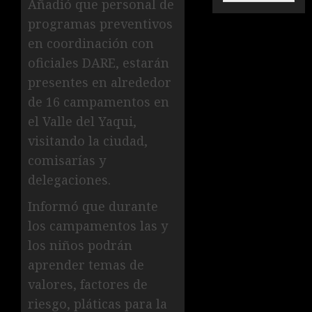
Añadió que personal de
programas preventivos
en coordinación con
oficiales DARE, estarán
presentes en alrededor
de 16 campamentos en
el Valle del Yaqui,
visitando la ciudad,
comisarías y
delegaciones.
Informó que durante
los campamentos las y
los niños podrán
aprender temas de
valores, factores de
riesgo, pláticas para la