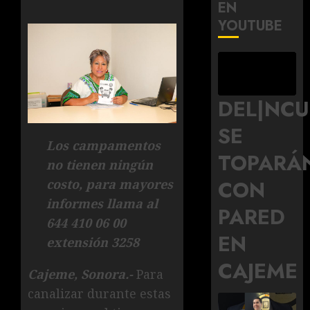
EN
YOUTUBE
DEL|NC
SE
Los campamentos
TOPARÁ
no tienen ningún
CON
costo, para mayores
informes llama al
PARED
644 410 06 00
EN
extensión 3258
CAJEME
Cajeme, Sonora.-
Para
canalizar durante estas