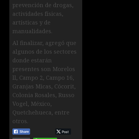
prevención de drogas,
actividades físicas,
artísticas y de
manualidades.
Al finalizar, agregó que
algunos de los sectores
donde estarán
presentes son Morelos
ll, Campo 2, Campo 16,
Granjas Micas, Cócorit,
Colonia Rosales, Russo
Vogel, México,
Quetchehueca, entre
otros.
Post
Share