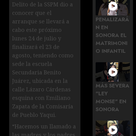
Delito de la SSPM dio a
conocer que el
PENALIZARÁ
arranque se llevará a
N EN
cabo este próximo
SONORA EL
lunes 24 de julio y
MATRIMONI
finalizará el 23 de
O INFANTIL
agosto, teniendo como
sede la escuela
Secundaria Benito
Juárez, ubicada en la
MÁS SEVERA
calle Lázaro Cárdenas
"LEY
esquina con Emiliano
MONSE" EN
Zapata de la Comisaría
SONORA
de Pueblo Yaqui.
“Hacemos un llamado a
las madres y los padres