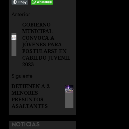
Whatsapp
Copy
Navegación
Anterior
de
GOBIERNO
Entrada
MUNICIPAL
anterior:
entradas
CONVOCA A
JÓVENES PARA
POSTULARSE EN
CABILDO JUVENIL
2023
Siguiente
DETIENEN A 2
Siguiente
MENORES
entrada:
PRESUNTOS
ASALTANTES
NOTICIAS