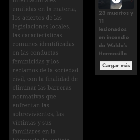
emitidas en la materia,
23 muertos y
los aciertos de las
11
legislaciones locales,
lesionados
las características
en incendio
comunes identificadas
de Waldo's
en las conductas
Hermosillo
feminicidas y los
Cargar más
reclamos de la sociedad
civil, con la finalidad de
eliminar las barreras
normativas que
enfrentan las
sobrevivientes, las
víctimas y sus
familiares en la
búsqueda de justicia,