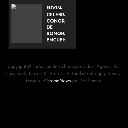
NUEVO
HOSPITAL
ESTATAL
UNIVERSITARIO
CELEBRA
EN
CONGRESO
ETCHOJOA
DE
SONORA
AGOSTO 8,
ENCUENTRO
2026
CON
0
PUEBLOS
Y
COMUNIDADES
Copyright © Todos los derechos reservados. Agencia ICE
INDÍGENAS
Cazando la Noticia S. A de C. V. Ciudad Obregón, Sonora,
Y
México
|
ChromeNews
por AF themes.
AFROMEXICANAS
AGOSTO 8,
2026
0