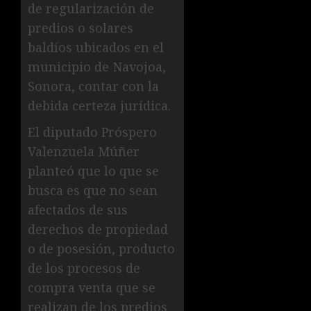
de regularización de
predios o solares
baldíos ubicados en el
municipio de Navojoa,
Sonora, contar con la
debida certeza jurídica.
El diputado Próspero
Valenzuela Múñer
planteó que lo que se
busca es que no sean
afectados de sus
derechos de propiedad
o de posesión, producto
de los procesos de
compra venta que se
realizan de los predios