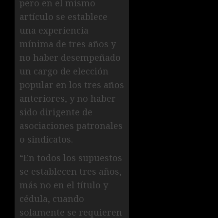
pero en el mismo
artículo se establece
una experiencia
mínima de tres años y
no haber desempeñado
un cargo de elección
popular en los tres años
anteriores, y no haber
sido dirigente de
asociaciones patronales
o sindicatos.
“En todos los supuestos
se establecen tres años,
más no en el título y
cédula, cuando
solamente se requieren