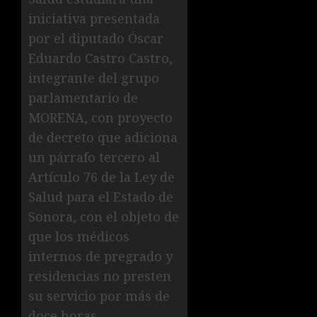
iniciativa presentada
por el diputado Óscar
Eduardo Castro Castro,
integrante del grupo
parlamentario de
MORENA, con proyecto
de decreto que adiciona
un párrafo tercero al
Artículo 76 de la Ley de
Salud para el Estado de
Sonora, con el objeto de
que los médicos
internos de pregrado y
residencias no presten
su servicio por más de
doce horas