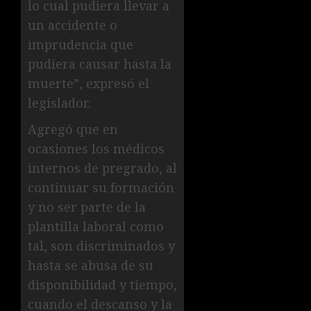
lo cual pudiera llevar a
un accidente o
imprudencia que
pudiera causar hasta la
muerte”, expresó el
legislador.
Agregó que en
ocasiones los médicos
internos de pregrado, al
continuar su formación
y no ser parte de la
plantilla laboral como
tal, son discriminados y
hasta se abusa de su
disponibilidad y tiempo,
cuando el descanso y la