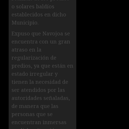
o solares baldíos
establecidos en dicho
Municipio.
Expuso que Navojoa se
encuentra con un gran
atraso en la
regularización de
predios, ya que están en
estado irregular y
tienen la necesidad de
ser atendidos por las
autoridades señaladas,
de manera que las
personas que se
encuentran inmersas