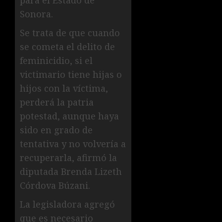
Sonora.
Se trata de que cuando
se cometa el delito de
feminicidio, si el
victimario tiene hijas o
hijos con la víctima,
perderá la patria
potestad, aunque haya
sido en grado de
tentativa y no volvería a
recuperarla, afirmó la
diputada Brenda Lizeth
Córdova Búzani.
La legisladora agregó
que es necesario