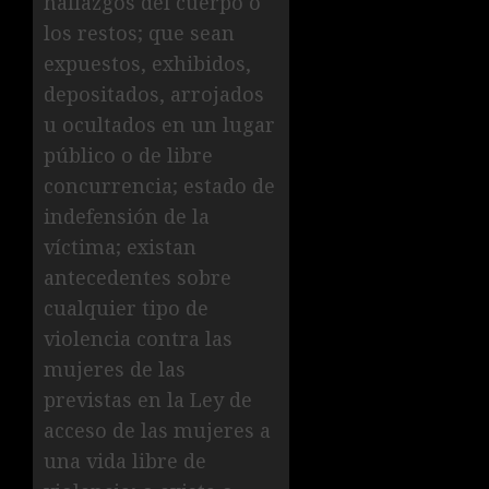
hallazgos del cuerpo o
los restos; que sean
expuestos, exhibidos,
depositados, arrojados
u ocultados en un lugar
público o de libre
concurrencia; estado de
indefensión de la
víctima; existan
antecedentes sobre
cualquier tipo de
violencia contra las
mujeres de las
previstas en la Ley de
acceso de las mujeres a
una vida libre de