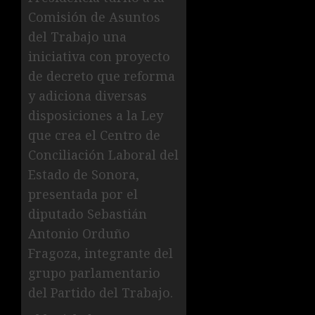
Comisión de Asuntos
del Trabajo una
iniciativa con proyecto
de decreto que reforma
y adiciona diversas
disposiciones a la Ley
que crea el Centro de
Conciliación Laboral del
Estado de Sonora,
presentada por el
diputado Sebastián
Antonio Orduño
Fragoza, integrante del
grupo parlamentario
del Partido del Trabajo.