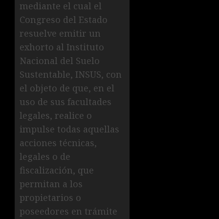
mediante el cual el
Congreso del Estado
resuelve emitir un
exhorto al Instituto
Nacional del Suelo
Sustentable, INSUS, con
el objeto de que, en el
uso de sus facultades
legales, realice o
impulse todas aquellas
acciones técnicas,
legales o de
fiscalización, que
permitan a los
propietarios o
poseedores en trámite