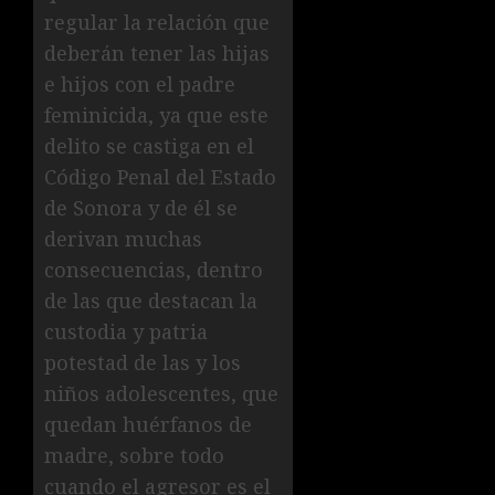
regular la relación que
deberán tener las hijas
e hijos con el padre
feminicida, ya que este
delito se castiga en el
Código Penal del Estado
de Sonora y de él se
derivan muchas
consecuencias, dentro
de las que destacan la
custodia y patria
potestad de las y los
niños adolescentes, que
quedan huérfanos de
madre, sobre todo
cuando el agresor es el