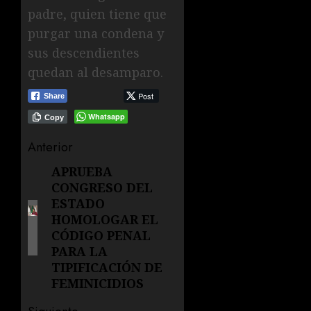
padre, quien tiene que
purgar una condena y
sus descendientes
quedan al desamparo.
Post
Share
Whatsapp
Copy
Navegación
Anterior
de
APRUEBA
Entrada
CONGRESO DEL
anterior:
entradas
ESTADO
HOMOLOGAR EL
CÓDIGO PENAL
PARA LA
TIPIFICACIÓN DE
FEMINICIDIOS