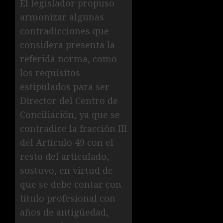
El legislador propuso
armonizar algunas
contradicciones que
considera presenta la
referida norma, como
los requisitos
estipulados para ser
Director del Centro de
Conciliación, ya que se
contradice la fracción III
del Artículo 49 con el
resto del articulado,
sostuvo, en virtud de
que se debe contar con
título profesional con
años de antigüedad,