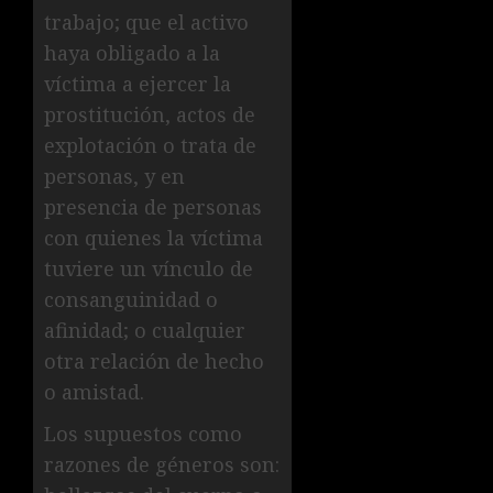
trabajo; que el activo
haya obligado a la
víctima a ejercer la
prostitución, actos de
explotación o trata de
personas, y en
presencia de personas
con quienes la víctima
tuviere un vínculo de
consanguinidad o
afinidad; o cualquier
otra relación de hecho
o amistad.
Los supuestos como
razones de géneros son: