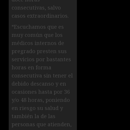
consecutivas, salvo
casos extraordinarios.
“Escuchamos que es
muy común que los
médicos internos de
pregrado presten sus
servicios por bastantes
horas en forma
consecutiva sin tener el
debido descanso y en
ocasiones hasta por 36
y/o 48 horas, poniendo
en riesgo su salud y
también la de las
personas que atienden,