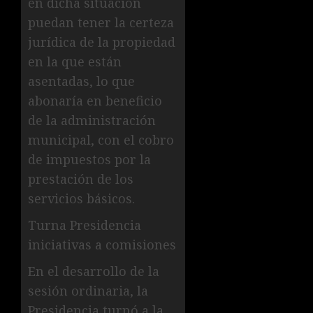
en dicha situación
puedan tener la certeza
jurídica de la propiedad
en la que están
asentadas, lo que
abonaría en beneficio
de la administración
municipal, con el cobro
de impuestos por la
prestación de los
servicios básicos.
Turna Presidencia
iniciativas a comisiones
En el desarrollo de la
sesión ordinaria, la
Presidencia turnó a la