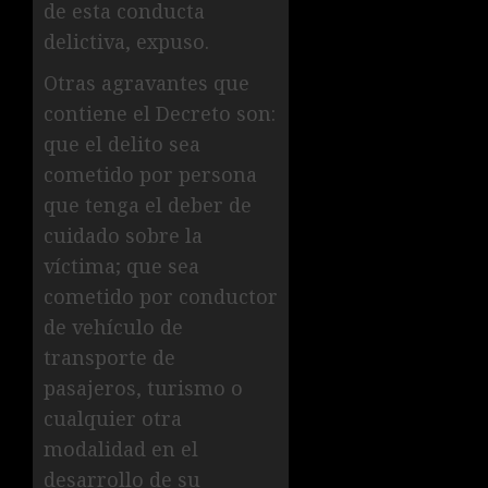
de esta conducta
delictiva, expuso.
Otras agravantes que
contiene el Decreto son:
que el delito sea
cometido por persona
que tenga el deber de
cuidado sobre la
víctima; que sea
cometido por conductor
de vehículo de
transporte de
pasajeros, turismo o
cualquier otra
modalidad en el
desarrollo de su