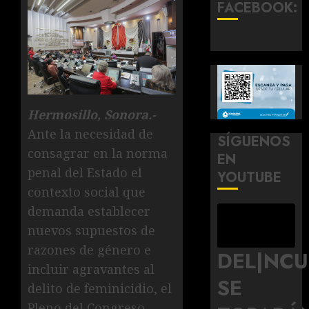
FACEBOOK:
Hermosillo, Sonora.-
Ante la necesidad de
SÍGUENOS
consagrar en la norma
EN
penal del Estado el
YOUTUBE
contexto social que
demanda establecer
nuevos supuestos de
razones de género e
DEL|NC
incluir agravantes al
SE
delito de feminicidio, el
Pleno del Congreso