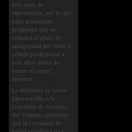
tres años de
experiencia, por lo que,
para armonizar,
propongo que se
reduzca el plazo de
antigüedad del título y
cédula profesional a
tres años antes de
tomar el cargo”,
aseveró.
La iniciativa se turnó
para estudio a la
Comisión de Asuntos
del Trabajo, mientras
que la Comisión de
Salud estudiará una