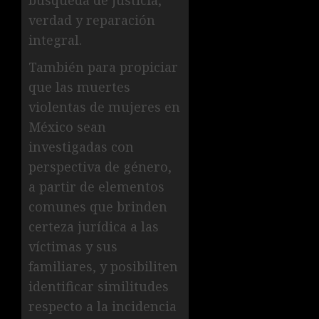
verdad y reparación
integral.
También para propiciar
que las muertes
violentas de mujeres en
México sean
investigadas con
perspectiva de género,
a partir de elementos
comunes que brinden
certeza jurídica a las
víctimas y sus
familiares, y posibiliten
identificar similitudes
respecto a la incidencia