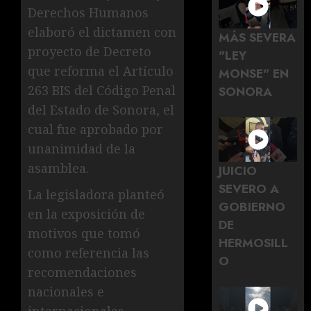
Derechos Humanos
elaboró el dictamen con
MÁS SEVERA
proyecto de Decreto
"LEY
que reforma el Artículo
MONSE" EN
263 BIS del Código Penal
SONORA
del Estado de Sonora, el
cual fue aprobado por
unanimidad de la
asamblea.
JUICIO
SEVERO A
La legisladora planteó
GOBIERNO
en la exposición de
DE
motivos que tomó
HERMOSILL
como referencia las
O
recomendaciones
nacionales e
internacionales