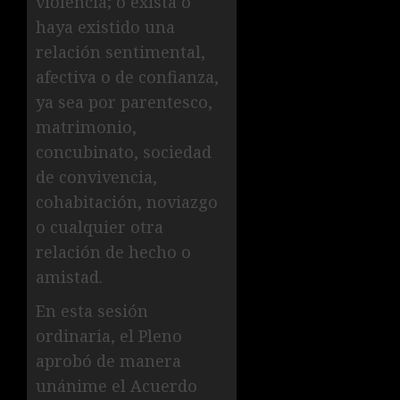
violencia; o exista o
haya existido una
relación sentimental,
afectiva o de confianza,
ya sea por parentesco,
matrimonio,
concubinato, sociedad
de convivencia,
cohabitación, noviazgo
o cualquier otra
relación de hecho o
amistad.
En esta sesión
ordinaria, el Pleno
aprobó de manera
unánime el Acuerdo