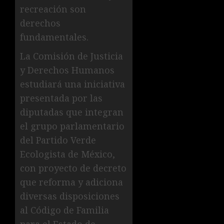
recreación son
derechos
fundamentales.
La Comisión de Justicia
y Derechos Humanos
estudiará una iniciativa
presentada por las
diputadas que integran
el grupo parlamentario
del Partido Verde
Ecologista de México,
con proyecto de decreto
que reforma y adiciona
diversas disposiciones
al Código de Familia
para el Estado de