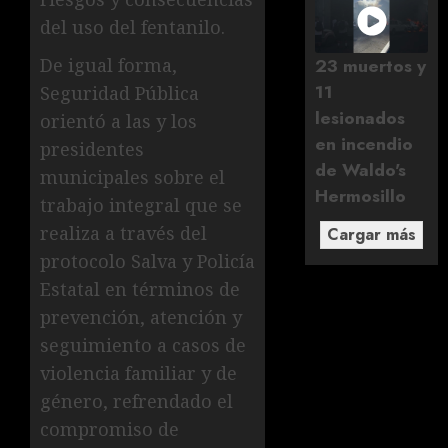
del uso del fentanilo.
23 muertos y
De igual forma,
11
Seguridad Pública
lesionados
orientó a las y los
en incendio
presidentes
de Waldo's
municipales sobre el
Hermosillo
trabajo integral que se
realiza a través del
Cargar más
protocolo Salva y Policía
Estatal en términos de
prevención, atención y
seguimiento a casos de
violencia familiar y de
género, refrendado el
compromiso de