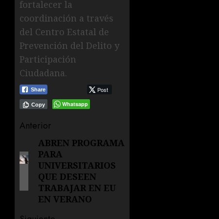
fortalecer la
coordinación a través
del Centro Estatal de
Prevención del Delito y
Participación
Ciudadana.
Post
Share
Whatsapp
Copy
Navegación
Anterior
de
ABREN PROGRAMA
Entrada
PARA
anterior:
entradas
UNIVERSITARIOS
QUE DESEEN
TRABAJAR EN EU
EN VERANO