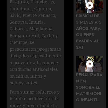
Pitiquito, Trincheras,
Tubutama, Oquitoa,
Sáric, Puerto Peñasco,
PRISIÓN DE
Sonoyta, Ímuris,
3 MESES A 5
AÑOS PARA
Caborca, Magdalena,
QUIENES
Benjamín Hill, Carbó y
EVADEN AL
Cucurpe, se
SAT
presentaron programas
dirigidos especialmente
a prevenir adicciones y
conductas antisociales
PENALIZARÁ
en niñas, niños y
N EN
adolescentes.
SONORA EL
Para sumar esfuerzos y
MATRIMONI
brindar protección a la
O INFANTIL
niñez y juventud de la