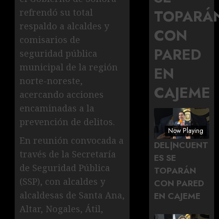
TOPARÁ
refrendó su total
respaldo a alcaldes y
CON
comisarios de
PARED
seguridad pública
municipal de la región
EN
norte-noreste,
CAJEME
acercando acciones
encaminadas a la
prevención de delitos.
Now Playing
En reunión convocada a
DEL|NCUENT
través de la Secretaría
ES SE
de Seguridad Pública
TOPARÁN
(SSP), con alcaldes y
CON PARED
alcaldesas de Santa Ana,
EN CAJEME
Altar, Nogales, Átil,