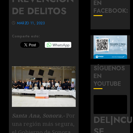
EN
DE DELITOS
FACEBOOK:
MARZO 11, 2023
Comparte esto:
WhatsApp
SÍGUENOS
EN
YOUTUBE
Santa Ana, Sonora.-
Por
DEL|NC
una región más segura,
SE
el Gobierno de Sonora