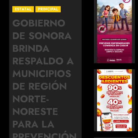
ESTATAL
PRINCIPAL
GOBIERNO
DE SONORA
BRINDA
RESPALDO A
MUNICIPIOS
DE REGIÓN
NORTE-
NORESTE
PARA LA
PREVENCIÓN