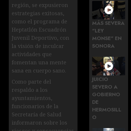
región, se expusieron
estrategias exitosas,
como el programa de
MÁS SEVERA
Heptatlón Escuadrón
"LEY
Juvenil Deportivo, con
MONSE" EN
SONORA
la visión de inculcar
actividades que
fomentan una mente
sana en cuerpo sano.
JUICIO
Como parte del
SEVERO A
respaldo a los
GOBIERNO
ayuntamientos,
DE
funcionarios de la
HERMOSILL
Secretaría de Salud
O
informaron sobre los
riesgos y consecuencias