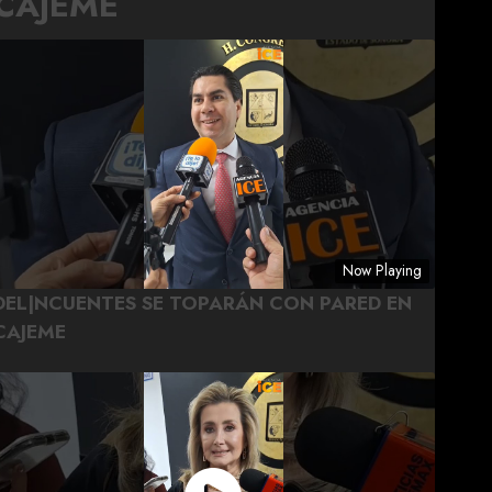
CAJEME
Now Playing
DEL|NCUENTES SE TOPARÁN CON PARED EN
CAJEME