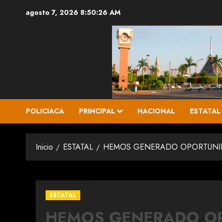
Saltar
agosto 7, 2026
8:50:28 AM
al
contenido
POLICIACA
PRINCIPAL
NACIONAL
ESTATAL
Inicio
ESTATAL
HEMOS GENERADO OPORTUNIDA
ESTATAL
HEMOS GENERADO OP