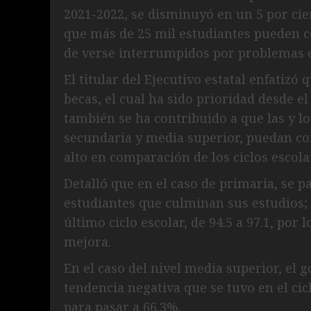
2021-2022, se disminuyó en un 5 por cie
que más de 25 mil estudiantes pueden co
de verse interrumpidos por problemas 
El titular del Ejecutivo estatal enfatiz
becas, el cual ha sido prioridad desde el
también se ha contribuido a que las y 
secundaria y media superior, puedan co
alto en comparación de los ciclos escol
Detalló que en el caso de primaria, se pa
estudiantes que culminan sus estudios;
último ciclo escolar, de 94.5 a 97.1, por 
mejora.
En el caso del nivel media superior, el 
tendencia negativa que se tuvo en el cic
para pasar a 66.3%.