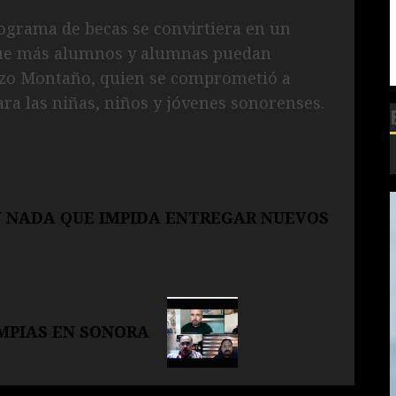
rograma de becas se convirtiera en un
 que más alumnos y alumnas puedan
razo Montaño, quien se comprometió a
a las niñas, niños y jóvenes sonorenses.
 NADA QUE IMPIDA ENTREGAR NUEVOS
IMPIAS EN SONORA