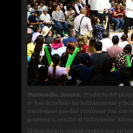
Hermosillo, Sonora.-
Producto del prog
se han brindado las herramientas y facil
sonorenses puedan continuar con sus es
académica, resaltó el Gobernador Alfo
El mandatario estatal resaltó que en com