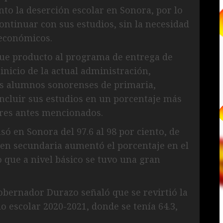
nto la deserción escolar en Sonora, por lo
ntinuar con sus estudios, sin la necesidad
económicos.
ó que producto al programa de entrega de
 inicio de la actual administración,
los alumnos sonorenses de primaria,
ncluir sus estudios en un porcentaje más
ares antes mencionados.
só en Sonora del 97.6 al 98 por ciento, de
 en secundaria aumentó el porcentaje en el
lo que a nivel básico se tuvo una gran
gobernador Durazo señaló que se revirtió la
lo escolar 2020-2021, donde se tenía 64.3,