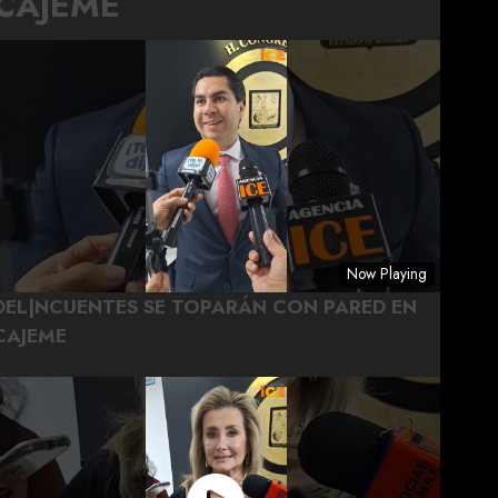
CAJEME
Now Playing
DEL|NCUENTES SE TOPARÁN CON PARED EN
CAJEME