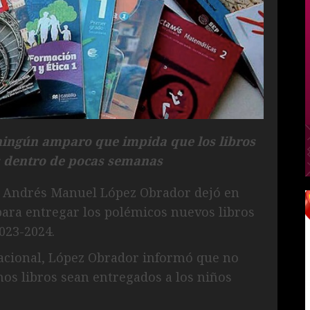
ningún amparo que impida que los libros
s dentro de pocas semanas
e Andrés Manuel López Obrador dejó en
ara entregar los polémicos nuevos libros
2023-2024.
Nacional, López Obrador informó que no
s libros sean entregados a los niños