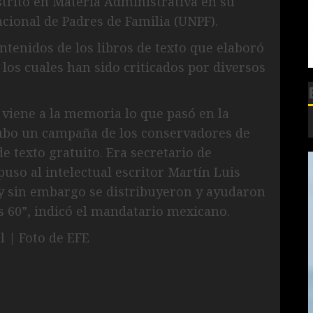
strito en Materia Administrativa en su
acional de Padres de Familia (UNPF).
tenidos de los libros de texto que elaboró
 los cuales han sido criticados por diversos
 viene a la memoria lo que pasó en la
hubo un campaña de los conservadores de
e texto gratuito. Era secretario de
uso al intelectual escritor Martín Luis
 y sin embargo se distribuyeron y ayudaron
s 60”, indicó el mandatario mexicano.
l | Foto de EFE