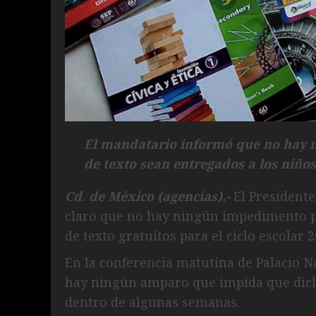
El mandatario informó que no hay 
de texto sean entregados a los niño
Cd. de México (agencias).-
El President
claro que no hay ningún impedimento p
de texto gratuitos para el ciclo escolar 
En la conferencia matutina de Palacio 
hay ningún amparo que impida que dicho
dentro de algunas semanas.