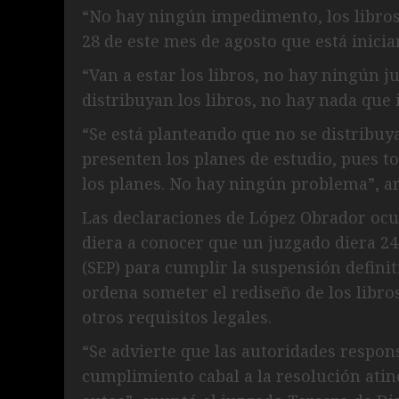
“No hay ningún impedimento, los libros v
28 de este mes de agosto que está inician
“Van a estar los libros, no hay ningún 
distribuyan los libros, no hay nada que 
“Se está planteando que no se distribuya
presenten los planes de estudio, pues t
los planes. No hay ningún problema”, 
Las declaraciones de López Obrador oc
diera a conocer que un juzgado diera 24
(SEP) para cumplir la suspensión defini
ordena someter el rediseño de los libros
otros requisitos legales.
“Se advierte que las autoridades respon
cumplimiento cabal a la resolución atine