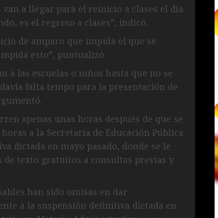
an a llegar para el reinicio a clases el día
do, es el regreso a clases”, indicó.
juicio de amparo que impida el que se
impida esto”, puntualizó.
n a las escuelas o niños hasta que no se
odavía falta tempo para la presentación de
argumentó.
urren apenas unas horas después de que se
 horas a la Secretaría de Educación Pública
tiva dictada en mayo pasado, donde se le
 de texto gratuitos a consultas previas y
sables han sido omisas en dar
nte a la suspensión definitiva dictada en