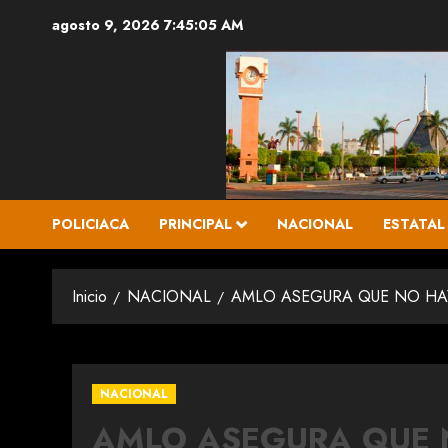
Saltar
agosto 9, 2026
7:45:07 AM
al
contenido
POLICIACA
PRINCIPAL
NACIONAL
ESTATAL
Inicio
NACIONAL
AMLO ASEGURA QUE NO HAY
NACIONAL
AMLO ASEGURA QUE 