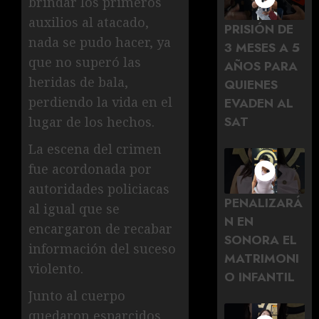
brindar los primeros
auxilios al atacado,
PRISIÓN DE
nada se pudo hacer, ya
3 MESES A 5
que no superó las
AÑOS PARA
heridas de bala,
QUIENES
perdiendo la vida en el
EVADEN AL
SAT
lugar de los hechos.
La escena del crimen
fue acordonada por
autoridades policiacas
PENALIZARÁ
al igual que se
N EN
encargaron de recabar
SONORA EL
información del suceso
MATRIMONI
violento.
O INFANTIL
Junto al cuerpo
quedaron esparcidos