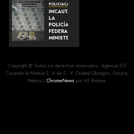
PRIORITARIO
POLICIACA
CON
INCAUTA
FINES
LA
DE
POLICÍA
EXTRADICIÓN
FEDERAL
MINISTERIAL
AGOSTO
SEIS
6, 2026
EJEMPLARES
0
DE
«PEYOTE”
Copyright © Todos los derechos reservados. Agencia ICE
EN
Cazando la Noticia S. A de C. V. Ciudad Obregón, Sonora,
EMPRESA
México
|
ChromeNews
por AF themes.
DE
PAQUETERÍA
AGOSTO 5,
2026
0