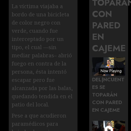
TOPARÁ
La víctima viajaba a
CON
bordo de una bicicleta
PARED
de color negro con
verde, cuando fue
EN
interceptado por un
CAJEME
tipo, el cual —sin
mediar palabras– abrió
fuego en contra de la
Now Playing
persona, ésta intentó
DEL|NCUENT
escapar pero fue
ES SE
alcanzada por las balas,
TOPARÁN
quedando tendida en el
CON PARED
patio del local.
EN CAJEME
Pese a que acudieron
paramédicos para