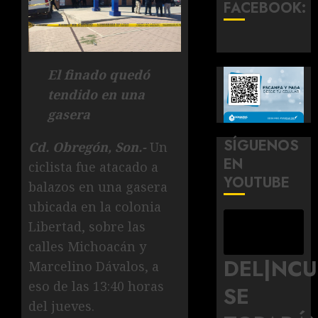
FACEBOOK:
El finado quedó
tendido en una
gasera
SÍGUENOS
Cd. Obregón, Son.-
Un
EN
ciclista fue atacado a
YOUTUBE
balazos en una gasera
ubicada en la colonia
Libertad, sobre las
calles Michoacán y
DEL|NC
Marcelino Dávalos, a
eso de las 13:40 horas
SE
del jueves.