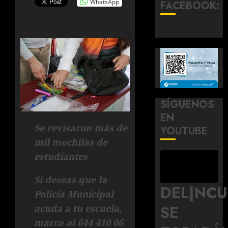
WhatsApp
FACEBOOK:
SÍGUENOS
EN
Se revisaron más de
YOUTUBE
mil mochilas de
estudiantes
Si deseas que la
DEL|NC
Policía Municipal
SE
acuda a tu escuela,
marca al 644 410 06