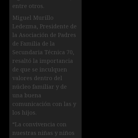
entre otros.
Miguel Murillo
Ledezma, Presidente de
la Asociación de Padres
de Familia de la
Secundaria Técnica 70,
resaltó la importancia
de que se inculquen
valores dentro del
núcleo familiar y de
una buena
comunicación con las y
los hijos.
“La convivencia con
nuestras niñas y niños