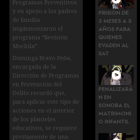
Programas Preventivos
y en apoyo a los padres
PRISIÓN DE
de familia
3 MESES A 5
implementaron el
AÑOS PARA
QUIENES
programa “Revisión
EVADEN AL
Mochila”.
SAT
Dominga Bravo Peña,
encargada de la
Dirección de Programas
en Prevención del
PENALIZARÁ
Delito recordó que,
N EN
para aplicar este tipo de
SONORA EL
acciones en el interior
MATRIMONI
de los planteles
O INFANTIL
educativos, se requiere
previamente de una