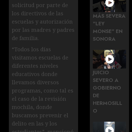
solicitud por parte de
los directivos de las
MÁS SEVERA
escuelas y autorización
"LEY
por las madres y padres
MONSE" EN
de familia.
SONORA
“Todos los días
visitamos escuelas de
diferentes niveles
JUICIO
educativos donde
SEVERO A
llevamos diversos
GOBIERNO
programas, como tal es
DE
el caso de la revisión
HERMOSILL
mochila, donde
O
buscamos prevenir el
delito en las y los
estudiantes”, mencionó.