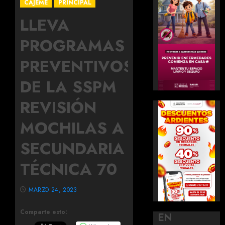
CAJEME
PRINCIPAL
LLEVA
PROGRAMAS
PREVENTIVOS
DE LA SSPM
REVISIÓN
MOCHILAS A
SECUNDARIA
TÉCNICA 70
MARZO 24, 2023
Comparte esto:
EN