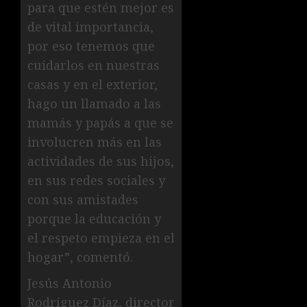
para que estén mejor es
de vital importancia,
por eso tenemos que
cuidarlos en nuestras
casas y en el exterior,
hago un llamado a las
mamás y papás a que se
involucren más en las
actividades de sus hijos,
en sus redes sociales y
con sus amistades
porque la educación y
el respeto empieza en el
hogar”, comentó.
Jesús Antonio
Rodríguez Díaz, director