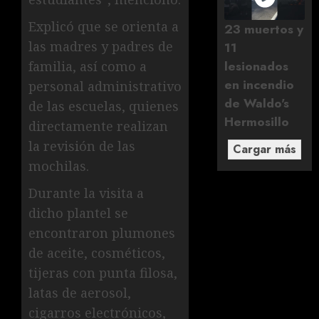
Explicó que se orienta a
23 muertos y
las madres y padres de
11
lesionados
familia, así como a
en incendio
personal administrativo
de Waldo's
de las escuelas, quienes
Hermosillo
directamente realizan
la revisión de las
Cargar más
mochilas.
Durante la visita a
dicho plantel se
encontraron plumones
de aceite, cosméticos,
tijeras con punta filosa,
latas de aerosol,
cigarros electrónicos,