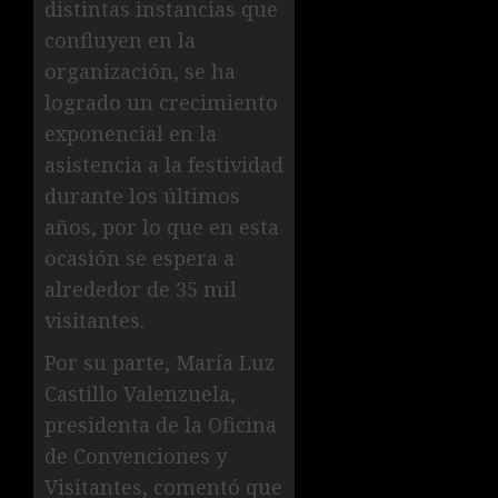
distintas instancias que
confluyen en la
organización, se ha
logrado un crecimiento
exponencial en la
asistencia a la festividad
durante los últimos
años, por lo que en esta
ocasión se espera a
alrededor de 35 mil
visitantes.
Por su parte, María Luz
Castillo Valenzuela,
presidenta de la Oficina
de Convenciones y
Visitantes, comentó que