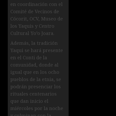
en coordinación con el
Comité de Vecinos de
Cócorit, OCV, Museo de
los Yaquis y Centro
Cultural Yo’o Joara.
Además, la tradición
Yaqui se hará presente
en el Conti de la
comunidad, donde al
igual que en los ocho
pueblos de la etnia, se
podrán presenciar los
rituales centenarios
que dan inicio el
miércoles por la noche
y culminan con la