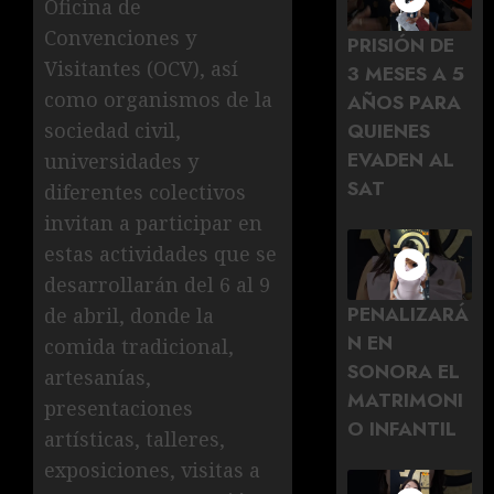
Oficina de
Convenciones y
PRISIÓN DE
Visitantes (OCV), así
3 MESES A 5
como organismos de la
AÑOS PARA
sociedad civil,
QUIENES
EVADEN AL
universidades y
SAT
diferentes colectivos
invitan a participar en
estas actividades que se
desarrollarán del 6 al 9
PENALIZARÁ
de abril, donde la
N EN
comida tradicional,
SONORA EL
artesanías,
MATRIMONI
presentaciones
O INFANTIL
artísticas, talleres,
exposiciones, visitas a