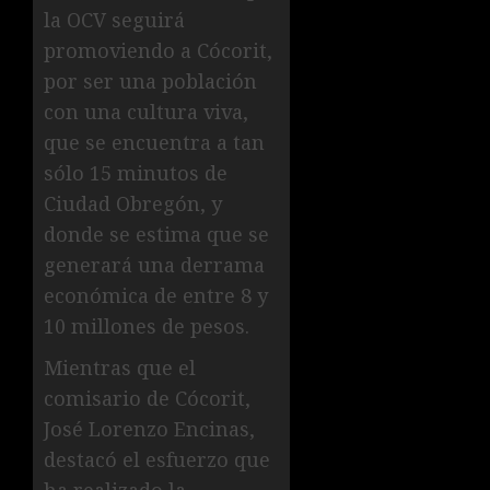
la OCV seguirá
promoviendo a Cócorit,
por ser una población
con una cultura viva,
que se encuentra a tan
sólo 15 minutos de
Ciudad Obregón, y
donde se estima que se
generará una derrama
económica de entre 8 y
10 millones de pesos.
Mientras que el
comisario de Cócorit,
José Lorenzo Encinas,
destacó el esfuerzo que
ha realizado la