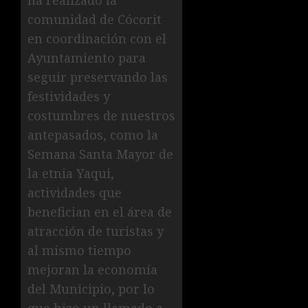
comunidad de Cócorit
en coordinación con el
Ayuntamiento para
seguir preservando las
festividades y
costumbres de nuestros
antepasados, como la
Semana Santa Mayor de
la etnia Yaqui,
actividades que
benefician en el área de
atracción de turistas y
al mismo tiempo
mejoran la economía
del Municipio, por lo
que hizo un llamado a