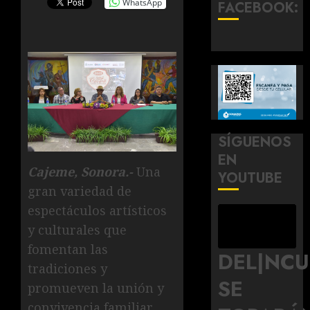
WhatsApp
FACEBOOK:
SÍGUENOS
EN
Cajeme, Sonora.-
Una
YOUTUBE
gran variedad de
espectáculos artísticos
y culturales que
fomentan las
DEL|NC
tradiciones y
SE
promueven la unión y
convivencia familiar