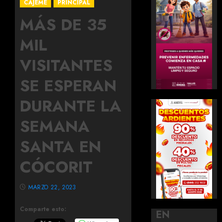
CAJEME
PRINCIPAL
MÁS DE 35
MIL
VISITANTES
SE ESPERAN
DURANTE LA
SEMANA
SANTA EN
CÓCORIT
MARZO 22, 2023
Comparte esto:
EN