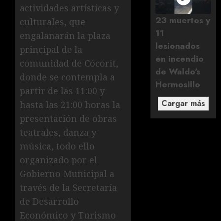
actividades artísticas y
23 muertos y
culturales, que
11
engalanarán la plaza
lesionados
principal de la
en incendio
comunidad de Cócorit,
de Waldo's
donde se contempla a
Hermosillo
partir de las 11:00 y
Cargar más
hasta las 21:00 horas la
presentación de obras
teatrales, danza y
música, todo ello
organizado por el
Gobierno Municipal a
través de la Secretaría
de Desarrollo
Económico y Turismo