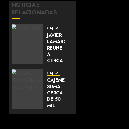
NOTICIAS
RELACIONADAS
CAJEME
JAVIER
LAMARQUE
REÚNE
A
CERCA
DE 700
LÍDERES
CAJEME
DEL
CAJEME
SUR DE
SUMA
SONORA
CERCA
Y
DE 50
FORTALECE
MIL
LA
METROS
UNIDAD
CUADRADOS
DEL
DE