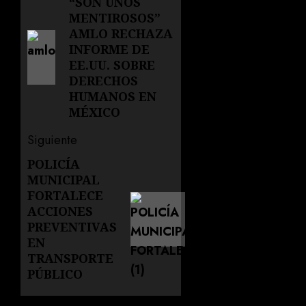
de
“SON UNOS
Entrada
MENTIROSOS”
anterior:
entradas
AMLO RECHAZA
INFORME DE
EE.UU. SOBRE
DERECHOS
HUMANOS EN
MÉXICO
Siguiente
POLICÍA
Siguiente
MUNICIPAL
entrada:
FORTALECE
ACCIONES
PREVENTIVAS
EN
TRANSPORTE
PÚBLICO