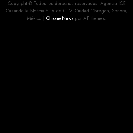
MOVIMIENTO
CALLES
Copyright © Todos los derechos reservados. Agencia ICE
REHABILITADAS
Cazando la Noticia S. A de C. V. Ciudad Obregón, Sonora,
AGOSTO 5,
México
|
ChromeNews
por AF themes.
2026
AGOSTO 5,
0
2026
0