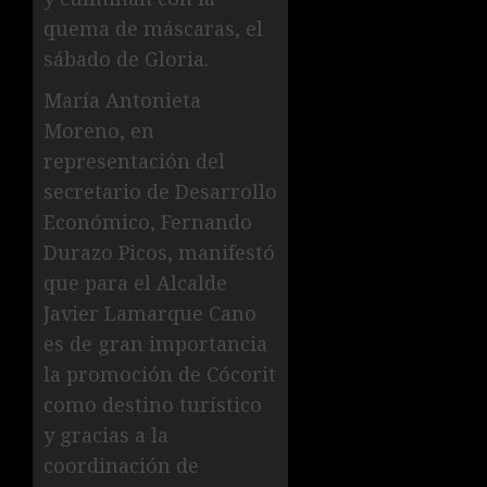
quema de máscaras, el
sábado de Gloria.
María Antonieta
Moreno, en
representación del
secretario de Desarrollo
Económico, Fernando
Durazo Picos, manifestó
que para el Alcalde
Javier Lamarque Cano
es de gran importancia
la promoción de Cócorit
como destino turístico
y gracias a la
coordinación de