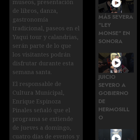
museos, presentación
de libros, danza,
MÁS SEVERA
gastronomía
"LEY
tradicional, paseos en el
MONSE" EN
Yaqui tour y calandrias,
SONORA
serán parte de lo que
los visitantes podrán
disfrutar durante esta
semana santa.
JUICIO
El responsable de
SEVERO A
Cultura Municipal,
GOBIERNO
DE
Enrique Espinoza
HERMOSILL
Pinales señaló que el
O
programa se extiende
de jueves a domingo,
cuatro días de eventos y