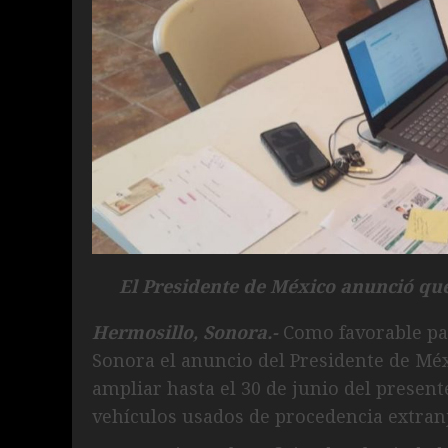
El Presidente de México anunció que 
Hermosillo, Sonora.-
Como favorable par
Sonora el anuncio del Presidente de Mé
ampliar hasta el 30 de junio del present
vehículos usados de procedencia extran