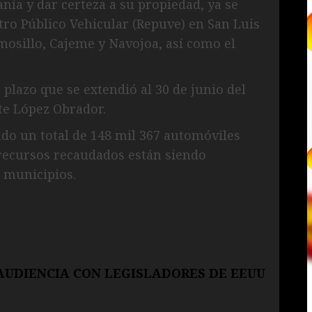
nía y dar certeza a su propiedad, ya se
tro Público Vehicular (Repuve) en San Luis
mosillo, Cajeme y Navojoa, así como el
 plazo que se extendió al 30 de junio del
nte López Obrador.
ado un total de 148 mil 367 automóviles
 recursos recaudados están siendo
 municipios.
AUDIENCIA CON LEGISLADORES DE EEUU