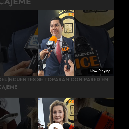
CAJEME
Now Playing
DEL|NCUENTES SE TOPARÁN CON PARED EN
CAJEME