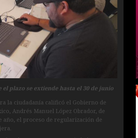
el plazo se extiende hasta el 30 de junio
a la ciudadanía calificó el Gobierno de
xico, Andrés Manuel López Obrador, de
e año, el proceso de regularización de
jera.