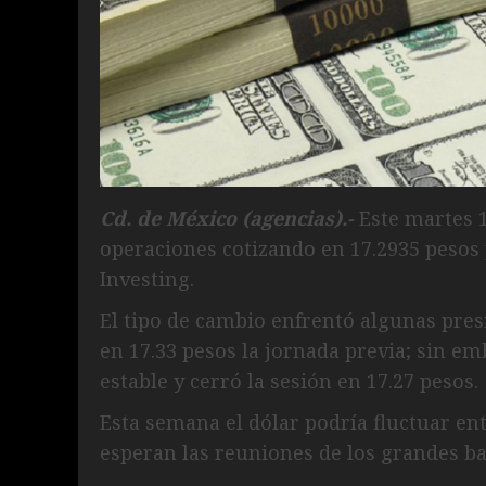
Cd. de México (agencias).-
Este martes 1
operaciones cotizando en 17.2935 pesos
Investing.
El tipo de cambio enfrentó algunas pres
en 17.33 pesos la jornada previa; sin 
estable y cerró la sesión en 17.27 pesos.
Esta semana el dólar podría fluctuar entr
esperan las reuniones de los grandes ba