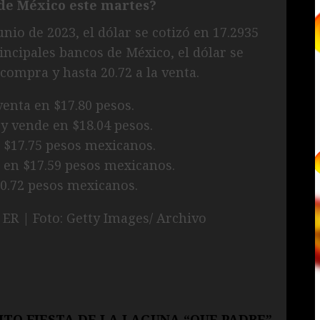
 de México este martes?
nio de 2023, el dólar se cotizó en 17.2935
incipales bancos de México, el dólar se
compra y hasta 20.72 a la venta.
enta en $17.80 pesos.
y vende en $18.04 pesos.
 $17.75 pesos mexicanos.
 en $17.59 pesos mexicanos.
0.72 pesos mexicanos.
ER | Foto: Getty Images/ Archivo
ITO FIESTA DE LA LAGUNA “QUE PADRE”