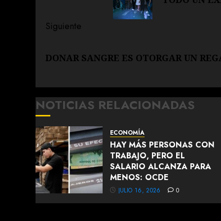
anterior:
entradas
Siguiente
Siguiente
DONAR SANGRE ES OTORGAR UN REG
entrada:
NOTICIAS RELACIONADAS
ECONOMÍA
HAY MÁS PERSONAS CON
TRABAJO, PERO EL
SALARIO ALCANZA PARA
MENOS: OCDE
JULIO 16, 2026
0