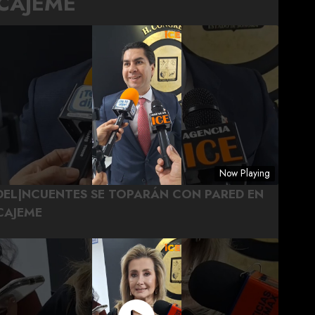
CAJEME
Now Playing
DEL|NCUENTES SE TOPARÁN CON PARED EN
CAJEME