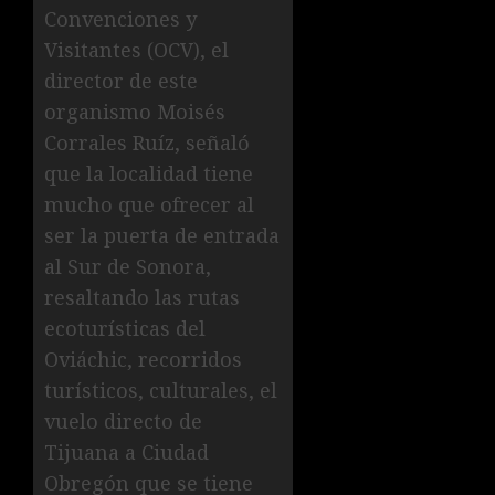
Convenciones y
Visitantes (OCV), el
director de este
organismo Moisés
Corrales Ruíz, señaló
que la localidad tiene
mucho que ofrecer al
ser la puerta de entrada
al Sur de Sonora,
resaltando las rutas
ecoturísticas del
Oviáchic, recorridos
turísticos, culturales, el
vuelo directo de
Tijuana a Ciudad
Obregón que se tiene