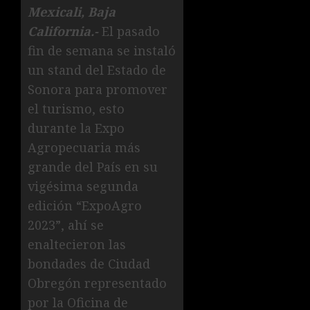
Mexicali, Baja
California.-
El pasado
fin de semana se instaló
un stand del Estado de
Sonora para promover
el turismo, esto
durante la Expo
Agropecuaria más
grande del País en su
vigésima segunda
edición “ExpoAgro
2023”, ahí se
enaltecieron las
bondades de Ciudad
Obregón representado
por la Oficina de