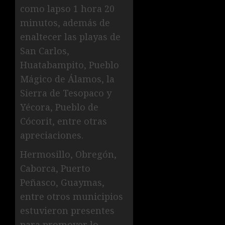
como lapso 1 hora 20
minutos, además de
enaltecer las playas de
San Carlos,
Huatabampito, Pueblo
Mágico de Álamos, la
Sierra de Tesopaco y
Yécora, Pueblo de
Cócorit, entre otras
apreciaciones.
Hermosillo, Obregón,
Caborca, Puerto
Peñasco, Guaymas,
entre otros municipios
estuvieron presentes
para promover lo