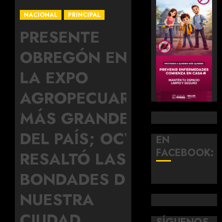
NACIONAL
PRINCIPAL
PRESENTE
OBREGÓN EN
LA EXPO
AGROPECUARIA
MÁS GRANDE
DEL PAÍS; OCV
EN
FACEBOOK:
RESALTÓ LAS
BONDADES DE
NUESTRA
CIUDAD