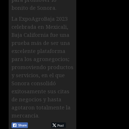
bonito de Sonora.
La ExpoAgroBaja 2023
celebrada en Mexicali,
Baja California fue una
prueba más de ser una
excelente plataforma
para los agronegocios;
promoviendo productos
y servicios, en el que
Sonora consolidó
exitosamente sus citas
de negocios y hasta
agotaron totalmente la
mercancía.
Post
Share