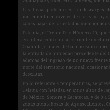
Guanajuato, Guerrero, Morelos, Michoac
Las lluvias podrían ser con descargas el
incremento en niveles de ríos y arroyo
zonas bajas de los estados mencionados
Este día, el Frente Frío Número 40, que 
en interacción con la corriente en chorr
Coahuila, canales de baja presión sobre 
la entrada de humedad procedente del Go
además del ingreso de un nuevo frente f
norte del territorio nacional, ocasiona
descritas.
En lo referente a temperaturas, se prev
Celsius con heladas en sitios altos de B
de México, Sonora y Zacatecas, y de 0 a 
zonas montañosas de Aguascalientes, Coa