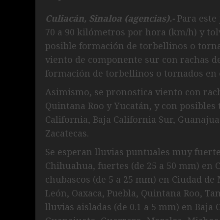
Culiacán, Sinaloa (agencias).-
Para este 
70 a 90 kilómetros por hora (km/h) y t
posible formación de torbellinos o torn
viento de componente sur con rachas de
formación de torbellinos o tornados en
Asimismo, se pronostica viento con rac
Quintana Roo y Yucatán, y con posibles 
California, Baja California Sur, Guanajua
Zacatecas.
Se esperan lluvias puntuales muy fuerte
Chihuahua, fuertes (de 25 a 50 mm) en C
chubascos (de 5 a 25 mm) en Ciudad de 
León, Oaxaca, Puebla, Quintana Roo, Tam
lluvias aisladas (de 0.1 a 5 mm) en Baja 