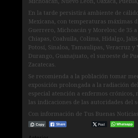
Michoacán, Nuevo León, Oaxaca, Puebla, 
En la tarde persistirá ambiente de cálid
Mexicana, con temperaturas máximas de 
Guerrero, Michoacán y Morelos; de 35 a 
Chiapas, Coahuila, Colima, Hidalgo, Jali
Potosí, Sinaloa, Tamaulipas, Veracruz y 
Durango, Guanajuato, el suroeste de Pue
Zacatecas.
Se recomienda a la población tomar med
exposición prolongada a la radiación de
especial atención a enfermos crónicos, 
las indicaciones de las autoridades del s
Con información de Tus Buenas Noticia
Post
Whatsapp
Share
Copy
Anterior