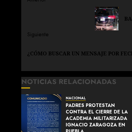
Navegación
de
Entrada
BA
anterior:
entradas
Siguiente
Siguiente
¿CÓMO BUSCAR UN MENSAJE POR FE
entrada:
NOTICIAS RELACIONADAS
NACIONAL
PADRES PROTESTAN
CONTRA EL CIERRE DE LA
ACADEMIA MILITARIZADA
IGNACIO ZARAGOZA EN
PUEBLA