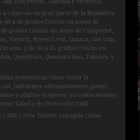
San Luis Potosí, Tlaxcala y Veracruz.
o a caluroso en gran parte de la República
40 a 45 grados Celsius en zonas de
40 grados Celsius en sitios de Campeche,
sco, Nayarit, Nuevo León, Oaxaca, San Luis
Yucatán, y de 30 a 35 grados Celsius en
bla, Querétaro, Quintana Roo, Tabasco, y
idas preventivas como evitar la
l sol, hidratarse adecuadamente, poner
niños y adultos mayores, así como atender
ector Salud y de Protección Civil.
s | HM | Foto Twitter Conagua Clima