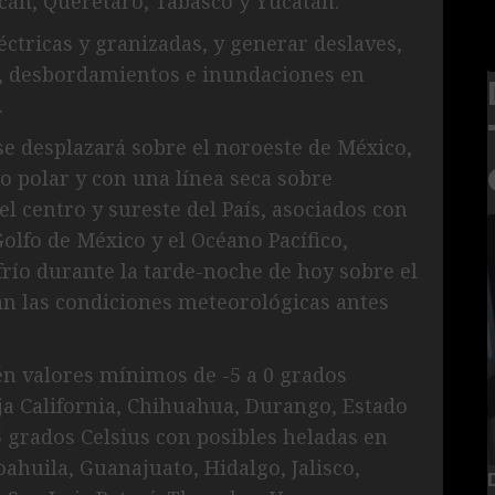
án, Querétaro, Tabasco y Yucatán.
éctricas y granizadas, y generar deslaves,
s, desbordamientos e inundaciones en
.
se desplazará sobre el noroeste de México,
o polar y con una línea seca sobre
el centro y sureste del País, asociados con
lfo de México y el Océano Pacífico,
río durante la tarde-noche de hoy sobre el
rán las condiciones meteorológicas antes
én valores mínimos de -5 a 0 grados
aja California, Chihuahua, Durango, Estado
5 grados Celsius con posibles heladas en
huila, Guanajuato, Hidalgo, Jalisco,