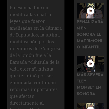
En esencia fueron
modificadas cuatro
leyes que fueron
PENALIZARÁ
N EN
analizadas en la Cámara
SONORA EL
de Diputados, la última
MATRIMONI
modificación por los
O INFANTIL
miembros del Congreso
de la Unión fue a la
llamada “cláusula de la
vida eterna”, misma
MÁS SEVERA
que terminó por ser
"LEY
eliminada, continúan
MONSE" EN
reformas importantes
SONORA
que afectan
directamente al