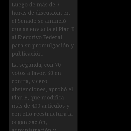
Luego de más de 7
horas de discusión, en
el Senado se anunció
que se enviaría el Plan B
al Ejecutivo Federal
para su promulgación y
publicación.
La segunda, con 70
votos a favor, 50 en
contra, y cero
abstenciones, aprobó el
Plan B, que modifica
más de 400 artículos y
con ello reestructura la
organización,
administración y