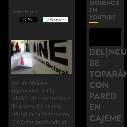
SÍGUENOS
EN
Comparte esto:
YOUTUBE
WhatsApp
DEL|NC
SE
TOPARÁ
CON
Cd. de México
(agencias).-
En la
PARED
edición de este jueves 2
EN
de marzo del Diario
Oficial de la Federación
CAJEME
(DOF) fue publicado el