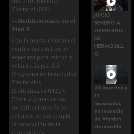
Instituto Nacional
Electoral (INE).
JUICIO
—Modificaciones en el
SEVERO A
Plan B
GOBIERNO
DE
Con la nueva reforma el
HERMOSILL
conteo distrital no se
O
esperará para iniciar y
estará a la par del
Programa de Resultados
Electorales
23 muertos y
Preliminares (PREP).
11
Entre algunas de las
lesionados
modificaciones de la
en incendio
reforma se contempla
de Waldo's
la colocación de la
Hermosillo
Comisión de