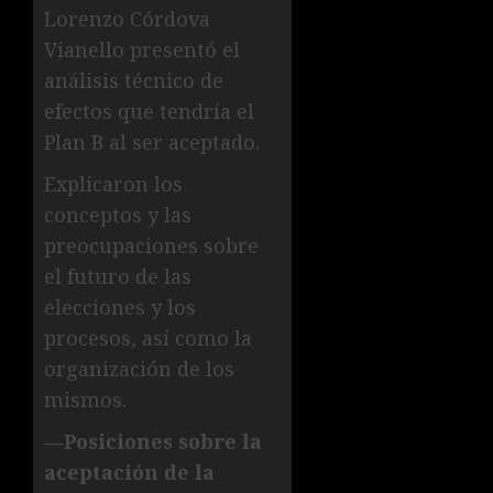
Lorenzo Córdova
Vianello presentó el
análisis técnico de
efectos que tendría el
Plan B al ser aceptado.
Explicaron los
conceptos y las
preocupaciones sobre
el futuro de las
elecciones y los
procesos, así como la
organización de los
mismos.
—Posiciones sobre la
aceptación de la