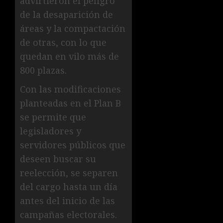
advirtieron el peligro
de la desaparición de
áreas y la compactación
de otras, con lo que
quedan en vilo más de
800 plazas.
Con las modificaciones
planteadas en el Plan B
se permite que
legisladores y
servidores públicos que
deseen buscar su
reelección, se separen
del cargo hasta un día
antes del inicio de las
campañas electorales.