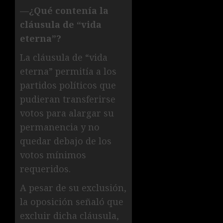
—¿Qué contenía la
cláusula de “vida
eterna”?
La cláusula de “vida
eterna” permitía a los
partidos políticos que
pudieran transferirse
votos para alargar su
permanencia y no
quedar debajo de los
votos mínimos
requeridos.
A pesar de su exclusión,
la oposición señaló que
excluir dicha cláusula,