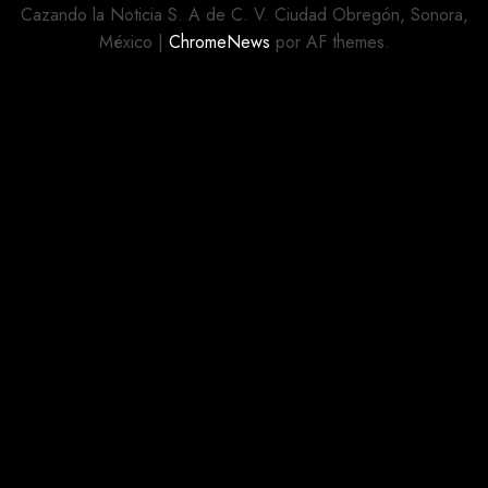
DE
Cazando la Noticia S. A de C. V. Ciudad Obregón, Sonora,
CELULARES
México
|
ChromeNews
por AF themes.
Y
ESCUELAS
MILITARIZADAS
AGOSTO 5,
2026
0