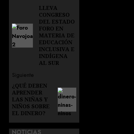
de
LLEVA
Entrada
CONGRESO
anterior:
entradas
DEL ESTADO
FORO EN
MATERIA DE
EDUCACIÓN
INCLUSIVA E
INDÍGENA
AL SUR
Siguiente
¿QUÉ DEBEN
Siguiente
APRENDER
entrada:
LAS NIÑAS Y
NIÑOS SOBRE
EL DINERO?
NOTICIAS