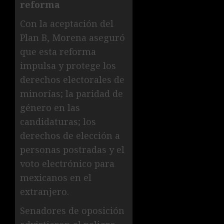
reforma
Con la aceptación del
Plan B, Morena aseguró
que esta reforma
impulsa y protege los
derechos electorales de
minorías; la paridad de
género en las
candidaturas; los
derechos de elección a
personas postradas y el
voto electrónico para
mexicanos en el
extranjero.
Senadores de oposición