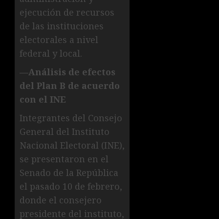
ejecución de recursos
de las instituciones
electorales a nivel
federal y local.
—Análisis de efectos
del Plan B de acuerdo
con el INE
Integrantes del Consejo
General del Instituto
Nacional Electoral (INE),
se presentaron en el
Senado de la República
el pasado 10 de febrero,
donde el consejero
presidente del instituto,