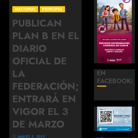
NACIONAL
PRINCIPAL
PUBLICAN
PLAN B EN EL
DIARIO
OFICIAL DE
LA
EN
FACEBOOK:
FEDERACIÓN;
ENTRARÁ EN
VIGOR EL 3
DE MARZO
MARZO 3, 2023