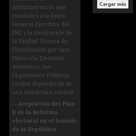
Cargar más
Administración que
sustituirá a la Junta
General Ejecutiva del
INE y la sustitución de
la Unidad Técnica de
Fiscalización por una
Dirección Ejecutiva.
Asimismo, los
Organismos Públicos
locales dependerán de
una estructura central.
—Aceptación del Plan
B de la Reforma
electoral en el Senado
de la República