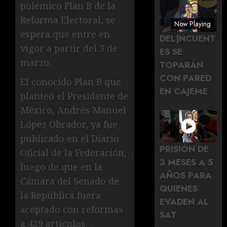
polémico Plan B de la
Reforma Electoral, se
Now Playing
espera que entre en
DEL|NCUENT
vigor a partir del 3 de
ES SE
marzo.
TOPARÁN
CON PARED
El conocido Plan B que
EN CAJEME
planteó el Presidente de
México, Andrés Manuel
López Obrador, ya fue
publicado en el Diario
PRISIÓN DE
Oficial de la Federación,
3 MESES A 5
luego de que en la
AÑOS PARA
Cámara del Senado de
QUIENES
la República fuera
EVADEN AL
aceptado con reformas
SAT
a 429 artículos.