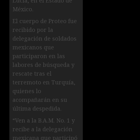
Lucía, en el Estado de
México.
El cuerpo de Proteo fue
recibido por la
delegación de soldados
mexicanos que
participaron en las
labores de búsqueda y
rescate tras el
terremoto en Turquía,
quienes lo
acompañarán en su
última despedida.
“Ven a la B.A.M. No. 1 y
recibe a la delegación
mexicana que participó