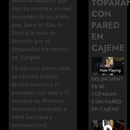
TOPARÁ
ataúd de madera, que
dice su nombre, el cual
CON
descendió de un avión
PARED
que, hace 10 días, lo
llevó a la zona de
EN
desastre por el
CAJEME
devastador terremoto
en Turquía.
En sus casi nueve años
Now Playing
de carrera militar,
DEL|NCUENT
Proteo rescató a 27
ES SE
personas con vida y 37
TOPARÁN
cuerpos en diversos
CON PARED
EN CAJEME
desastres naturales a
nivel nacional e
internacional.