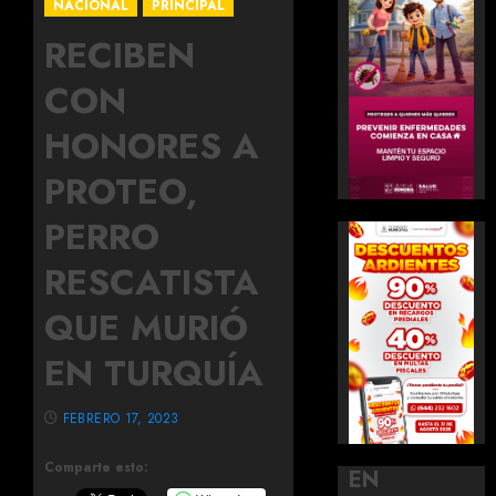
NACIONAL
PRINCIPAL
RECIBEN
CON
HONORES A
PROTEO,
PERRO
RESCATISTA
QUE MURIÓ
EN TURQUÍA
FEBRERO 17, 2023
Comparte esto:
EN