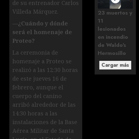
de su entrenador Carlos
Villeda Márquez.
23 muertos y
11
—¿Cuándo y dónde
lesionados
será el homenaje de
en incendio
Proteo?
de Waldo's
La ceremonia de
Hermosillo
homenaje a Proteo se
Cargar más
realizó a las 12:30 horas
de este jueves 16 de
febrero, aunque el
cuerpo del canino
arribó alrededor de las
14:30 horas a las
instalaciones de la Base
Aérea Militar de Santa