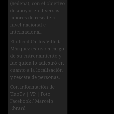
(Sedena), con el objetivo
de apoyar en diversas
labores de rescate a
nivel nacional e
internacional.
El oficial Carlos Villeda
Márquez estuvo a cargo
de su entrenamiento y
fue quien lo adiestró en
cuanto a la localización
y rescate de personas.
Con información de
UnoTv | VP | Foto:
Facebook / Marcelo
Ebrard