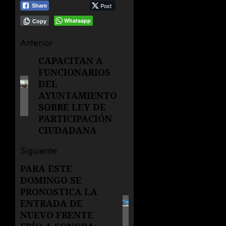
Post
Share
Whatsapp
Copy
Navegación
Anterior
de
CAPACITAN A
Entrada
FUNCIONARIOS
anterior:
entradas
DEL
AYUNTAMIENTO
SOBRE LEY DE
PARTICIPACIÓN
CIUDADANA
Siguiente
PARA ESTE
Siguiente
DOMINGO SE
entrada:
PRONOSTICA LA
ENTRADA DE
NUEVO FRENTE