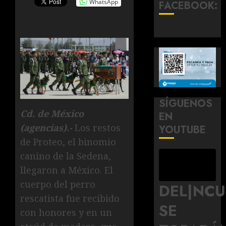
WhatsApp
FACEBOOK:
SÍGUENOS
Cd. de México
EN
(agencias).-
Los restos
YOUTUBE
de Proteo, el binomio
canino de la Sedena,
llegaron a México. El
cuerpo del perro
DEL|NC
rescatista fue recibido
SE
con honores y en un