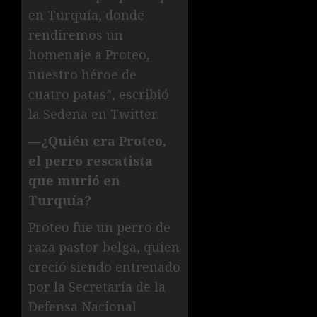
en Turquía, donde
rendiremos un
homenaje a Proteo,
nuestro héroe de
cuatro patas”, escribió
la Sedena en Twitter.
—¿Quién era Proteo,
el perro rescatista
que murió en
Turquía?
Proteo fue un perro de
raza pastor belga, quien
creció siendo entrenado
por la Secretaría de la
Defensa Nacional