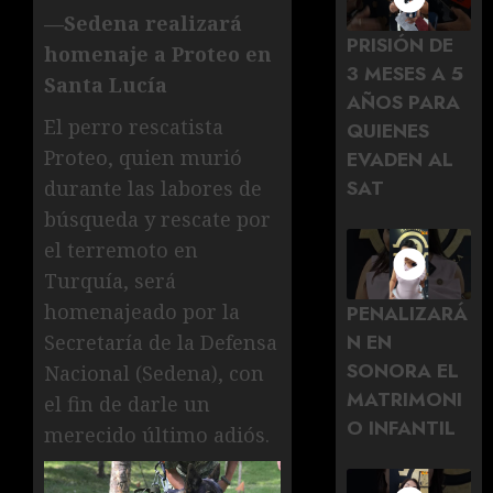
—Sedena realizará
PRISIÓN DE
homenaje a Proteo en
3 MESES A 5
Santa Lucía
AÑOS PARA
El perro rescatista
QUIENES
Proteo, quien murió
EVADEN AL
SAT
durante las labores de
búsqueda y rescate por
el terremoto en
Turquía, será
homenajeado por la
PENALIZARÁ
N EN
Secretaría de la Defensa
SONORA EL
Nacional (Sedena), con
MATRIMONI
el fin de darle un
O INFANTIL
merecido último adiós.