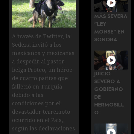
MÁS SEVERA
"LEY
MONSE" EN
A través de Twitter, la
SONORA
Sedena invitó a los
mexicanos y mexicanas
a despedir al pastor
belga Proteo, un héroe
JUICIO
de cuatro patitas que
SEVERO A
falleció en Turquía
GOBIERNO
debido a las
DE
condiciones por el
HERMOSILL
devastador terremoto
O
ocurrido en el País,
según las declaraciones