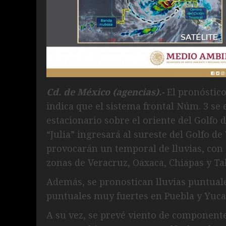
Cd. de México (agencias).-
El pronóstico
indica que el sistema frontal Núm. 3 se 
estacionario sobre el oriente del Golfo 
“Julia” ingresará al sureste del Golfo d
provocarán un temporal de lluvias, con 
zonas de Veracruz, Oaxaca, Chiapas y Ta
Además, se pronostican lluvias puntual
puntuales muy fuertes en Puebla y Yuca
A su vez, se prevé viento de componente