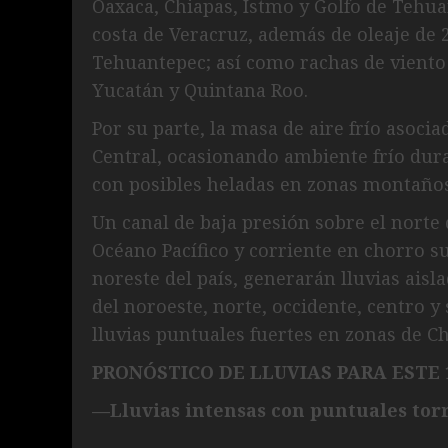
Oaxaca, Chiapas, Istmo y Golfo de Tehua
costa de Veracruz, además de oleaje de 2
Tehuantepec; así como rachas de viento
Yucatán y Quintana Roo.
Por su parte, la masa de aire frío asoci
Central, ocasionando ambiente frío dur
con posibles heladas en zonas montaños
Un canal de baja presión sobre el nort
Océano Pacífico y corriente en chorro su
noreste del país, generarán lluvias ais
del noroeste, norte, occidente, centro y
lluvias puntuales fuertes en zonas de C
PRONÓSTICO DE LLUVIAS PARA ESTE 
—Lluvias intensas con puntuales torr