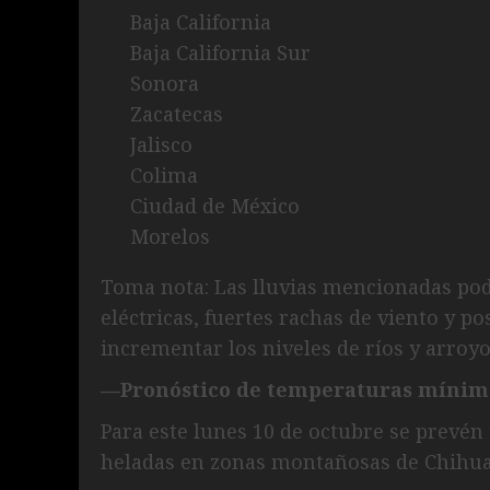
Baja California
Baja California Sur
Sonora
Zacatecas
Jalisco
Colima
Ciudad de México
Morelos
Toma nota: Las lluvias mencionadas po
eléctricas, fuertes rachas de viento y p
incrementar los niveles de ríos y arroy
—Pronóstico de temperaturas mínim
Para este lunes 10 de octubre se prevén
heladas en zonas montañosas de Chihu