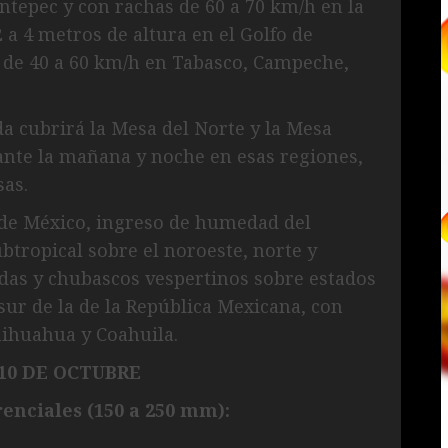
ntepec y con rachas de 60 a 70 km/h en la
 a 4 metros de altura en el Golfo de
 de 40 a 60 km/h en Tabasco, Campeche,
ada cubrirá la Mesa del Norte y la Mesa
ante la mañana y noche en esas regiones,
as.
e de México, ingreso de humedad del
btropical sobre el noroeste, norte y
ladas y chubascos vespertinos sobre estados
 sur de la de la República Mexicana, con
hihuahua y Coahuila.
10 DE OCTUBRE
enciales (150 a 250 mm):