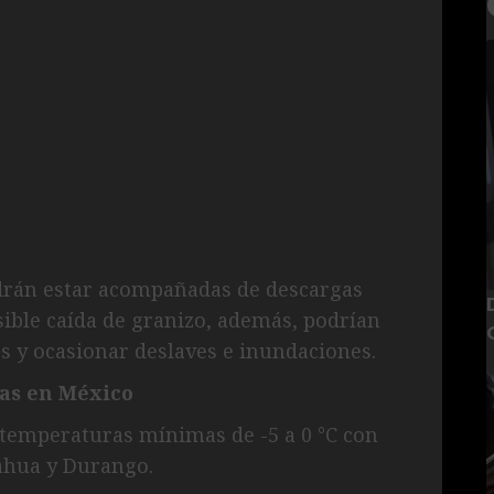
drán estar acompañadas de descargas
osible caída de granizo, además, podrían
os y ocasionar deslaves e inundaciones.
as en México
 temperaturas mínimas de -5 a 0 °C con
ahua y Durango.