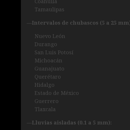
Coahuila
Tamaulipas
—Intervalos de chubascos (5 a 25 mm)
Nuevo León
Durango
San Luis Potosí
Michoacán
Guanajuato
Querétaro
Hidalgo
Estado de México
Guerrero
Tlaxcala
—Lluvias aisladas (0.1 a 5 mm):