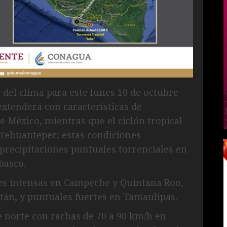
 del clima para este lunes 10 de octubre
extenderá con características de
de México, mientras que el ciclón tropical
e Tehuantepec; estas condiciones
precipitaciones puntuales torrenciales en
basco.
es intensas en Campeche y Quintana Roo,
tán, y puntuales fuertes en Tamaulipas.
 norte con rachas de 70 a 90 km/h en