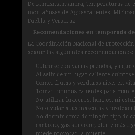
De la misma manera, temperaturas de en
montañosas de Aguascalientes, Michoacá
Puebla y Veracruz.
—Recomendaciones en temporada de 
La Coordinación Nacional de Protección
seguir las siguientes recomendaciones:
Cubrirse con varias prendas, ya que 
Al salir de un lugar caliente cubrirse
Comer frutas y verduras ricas en vit
Tomar líquidos calientes para mante
No utilizar braceros, hornos, ni estuf
No olvidar a las mascotas y protegerla
No dormir cerca de ningún tipo de c
carbono, gas sin color, olor y más lig
puede provocar la muerte.