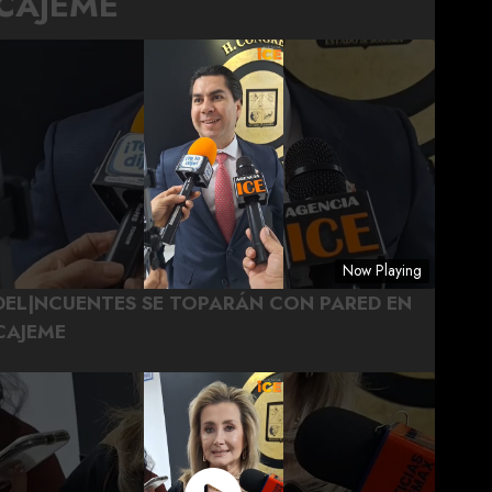
CAJEME
Now Playing
DEL|NCUENTES SE TOPARÁN CON PARED EN
CAJEME