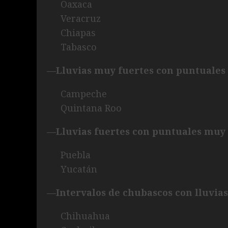
Oaxaca
Veracruz
Chiapas
Tabasco
—Lluvias muy fuertes con puntuales 
Campeche
Quintana Roo
—Lluvias fuertes con puntuales muy 
Puebla
Yucatán
—Intervalos de chubascos con lluvias
Chihuahua