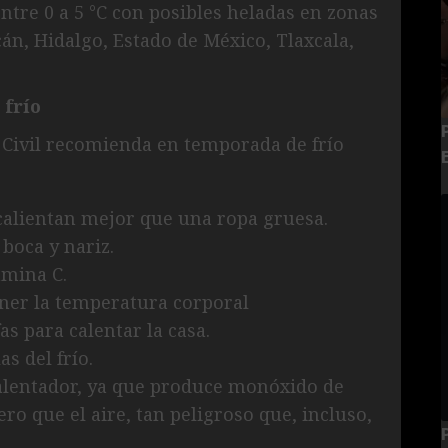
tre 0 a 5 °C con posibles heladas en zonas
n, Hidalgo, Estado de México, Tlaxcala,
frío
 Civil recomienda en temporada de frío
calientan mejor que una ropa gruesa.
 boca y nariz.
amina C.
ner la temperatura corporal
as para calentar la casa.
s del frío.
alentador, ya que produce monóxido de
ero que el aire, tan peligroso que, incluso,