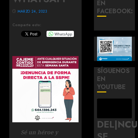
EN
FACEBOOK:
MARZO 24, 2023
Comparte esto:
WhatsApp
SÍGUENOS
EN
YOUTUBE
DEL|NC
Sé un héroe y
SE