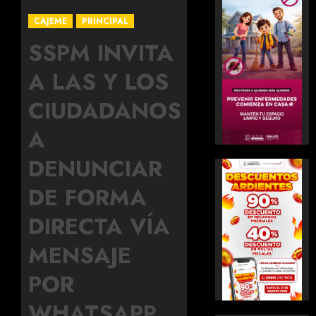
CAJEME
PRINCIPAL
SSPM INVITA
A LAS Y LOS
CIUDADANOS
A
DENUNCIAR
DE FORMA
DIRECTA VÍA
MENSAJE
POR
WHATSAPP