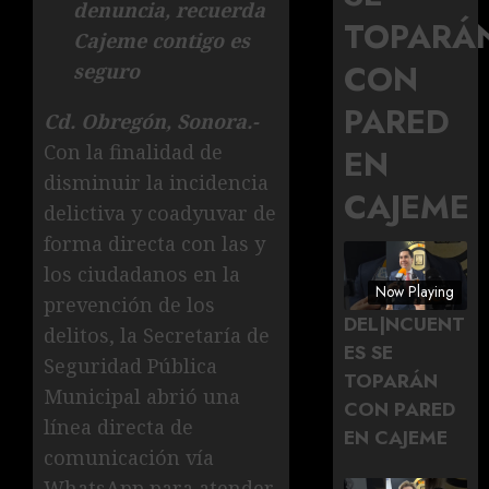
denuncia, recuerda
TOPARÁ
Cajeme contigo es
CON
seguro
PARED
Cd. Obregón, Sonora.-
Con la finalidad de
EN
disminuir la incidencia
CAJEME
delictiva y coadyuvar de
forma directa con las y
los ciudadanos en la
Now Playing
prevención de los
DEL|NCUENT
delitos, la Secretaría de
ES SE
Seguridad Pública
TOPARÁN
Municipal abrió una
CON PARED
línea directa de
EN CAJEME
comunicación vía
WhatsApp para atender