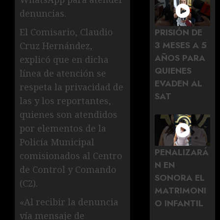
denuncias.
El Comisario, Claudio
PRISIÓN DE
3 MESES A 5
Cruz Hernández,
AÑOS PARA
explicó que en dicha
QUIENES
línea de atención se
EVADEN AL
respeta la privacidad de
SAT
las y los reportantes,
quienes son atendidos
por elementos de la
Policía Municipal
PENALIZARÁ
comisionados al Centro
N EN
de Control y Comando
SONORA EL
(C2).
MATRIMONI
«Al recibir la denuncia
O INFANTIL
vía mensaje de