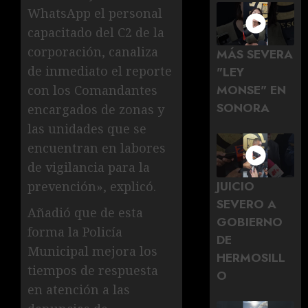
WhatsApp el personal
capacitado del C2 de la
corporación, canaliza
MÁS SEVERA
de inmediato el reporte
"LEY
MONSE" EN
con los Comandantes
SONORA
encargados de zonas y
las unidades que se
encuentran en labores
de vigilancia para la
JUICIO
prevención», explicó.
SEVERO A
Añadió que de esta
GOBIERNO
forma la Policía
DE
Municipal mejora los
HERMOSILL
tiempos de respuesta
O
en atención a las