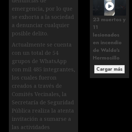
denuncias de
emergencia, por lo que
se exhorta a la sociedad
23 muertos y
a denunciar cualquier
11
posible delito.
lesionados
en incendio
Actualmente se cuenta
de Waldo's
con un total de 54
Hermosillo
grupos de WhatsApp
Cargar más
con mil 485 integrantes,
los cuales fueron
creados a través de
Comités Vecinales, la
Secretaría de Seguridad
Pública realiza la atenta
invitación a sumarse a
las actividades