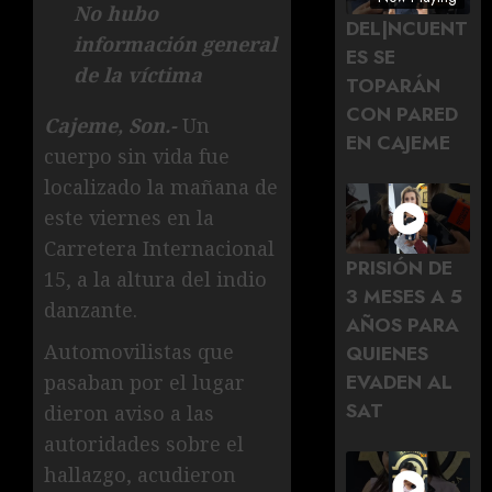
No hubo
DEL|NCUENT
información general
ES SE
de la víctima
TOPARÁN
CON PARED
Cajeme, Son.-
Un
EN CAJEME
cuerpo sin vida fue
localizado la mañana de
este viernes en la
Carretera Internacional
PRISIÓN DE
15, a la altura del indio
3 MESES A 5
danzante.
AÑOS PARA
Automovilistas que
QUIENES
EVADEN AL
pasaban por el lugar
SAT
dieron aviso a las
autoridades sobre el
hallazgo, acudieron