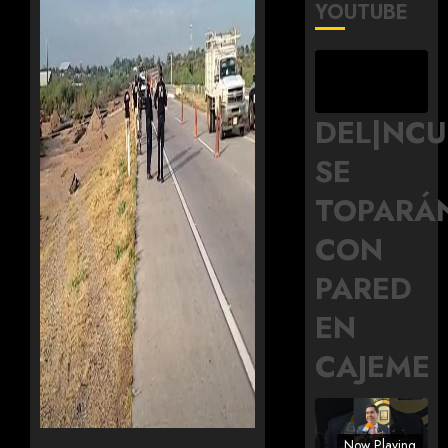
YOUTUBE
DEL|NC
SE
TOPARÁ
CON
PARED
EN
CAJEME
Now Playing