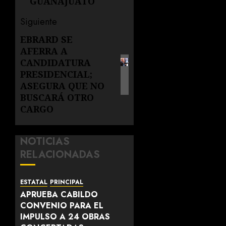
GUANAJUATO
Siguiente
EBRARD SE
Siguiente
AFERRA A
entrada:
CANDIDATURA
PRESIDENCIAL;
ASEGURA QUE NO
BUSCARÁ OTRO
CARGO
NOTICIAS
RELACIONADAS
ESTATAL
PRINCIPAL
APRUEBA CABILDO
CONVENIO PARA EL
IMPULSO A 24 OBRAS