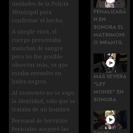
unidades de la Policía
PENALIZARÁ
Municipal para
N EN
confirmar el hecho.
SONORA EL
A simple vista, el
MATRIMONI
cuerpo presentaba
O INFANTIL
manchas de sangre
pero no fue posible
observar más, ya que
estaba envuelto en
MÁS SEVERA
hules negros.
"LEY
MONSE" EN
Al momento no se supo
SONORA
la identidad, solo que se
trataba de un hombre.
Personal de Servicios
Periciales aseguró las
JUICIO