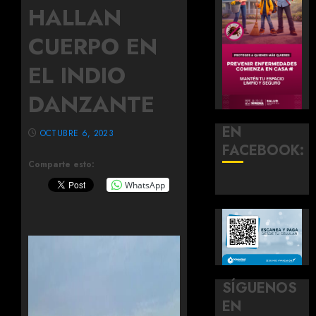
HALLAN
CUERPO EN
EL INDIO
DANZANTE
EN
OCTUBRE 6, 2023
FACEBOOK:
Comparte esto:
WhatsApp
SÍGUENOS
EN