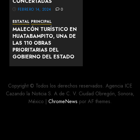
CONCERTADAS
FEBRERO 14, 2024
0
ESTATAL
PRINCIPAL
MALECÓN TURÍSTICO EN
HUATABAMPITO, UNA DE
LAS 110 OBRAS
PRIORITARIAS DEL
GOBIERNO DEL ESTADO
FEBRERO 13, 2024
0
Copyright © Todos los derechos reservados. Agencia ICE
Cazando la Noticia S. A de C. V. Ciudad Obregón, Sonora,
México
|
ChromeNews
por AF themes.